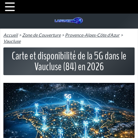
Accueil
>
Zone de Couverture
>
Provence-Alpes-Côte d'Azur
>
Vaucluse
Carte et disponibilité de la 5G dans le
Vaucluse (84) en 2026