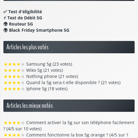
✅
Test d'éligibilité
⚡
Test de Débit 5G
🌍
Routeur 5G
🌍
Black Friday Smartphone 5G
Articles les plus votés
★
★
★
★
★
Samsung 5g (23 votes)
★
★
★
★
★
Wiko 5g (21 votes)
★
★
★
★
★
Nothing phone (21 votes)
★
★
★
★
★
Quand la 5g sera-t-elle disponible ? (21 votes)
★
★
★
★
★
Iphone 5g (18 votes)
Articles les mieux notés
★
★
★
★
★
Comment activer la 5g sur son téléphone facilement
? (4/5 sur 10 votes)
★
★
★
★
★
Comment fonctionne la box 5g orange ? (4/5 sur 1