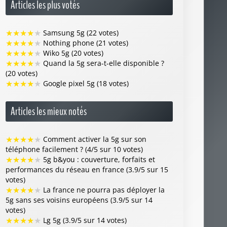
Articles les plus votés
★
★
★
★
★
Samsung 5g (22 votes)
★
★
★
★
★
Nothing phone (21 votes)
★
★
★
★
★
Wiko 5g (20 votes)
★
★
★
★
★
Quand la 5g sera-t-elle disponible ?
(20 votes)
★
★
★
★
★
Google pixel 5g (18 votes)
Articles les mieux notés
★
★
★
★
★
Comment activer la 5g sur son
téléphone facilement ? (4/5 sur 10 votes)
★
★
★
★
★
5g b&you : couverture, forfaits et
performances du réseau en france (3.9/5 sur 15
votes)
★
★
★
★
★
La france ne pourra pas déployer la
5g sans ses voisins européens (3.9/5 sur 14
votes)
★
★
★
★
★
Lg 5g (3.9/5 sur 14 votes)