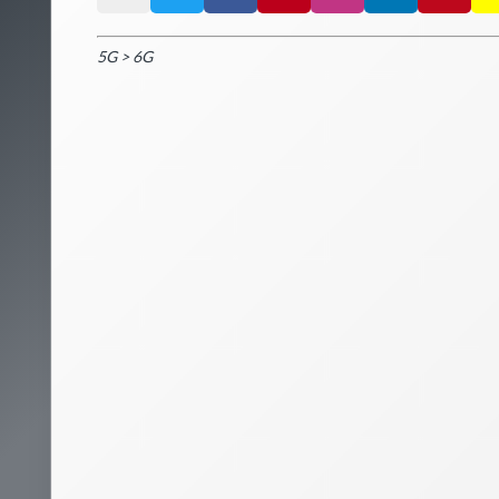
5G
>
6G