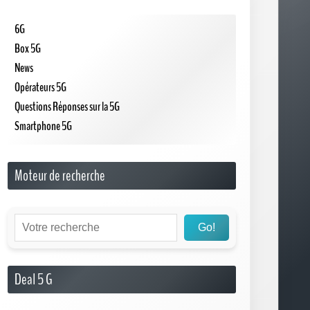
6G
Box 5G
News
Opérateurs 5G
Questions Réponses sur la 5G
Smartphone 5G
Moteur de recherche
Go!
Deal 5 G