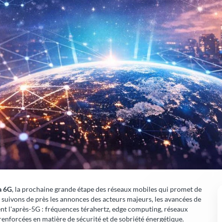
la 6G
, la prochaine grande étape des réseaux mobiles qui promet de
 suivons de près les annonces des acteurs majeurs, les avancées de
nt l'après-5G : fréquences térahertz,
edge computing
, réseaux
 renforcées en matière de sécurité et de sobriété énergétique.