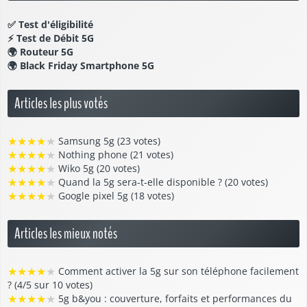
✅
Test d'éligibilité
⚡
Test de Débit 5G
🌍
Routeur 5G
🌍
Black Friday Smartphone 5G
Articles les plus votés
★
★
★
★
★
Samsung 5g (23 votes)
★
★
★
★
★
Nothing phone (21 votes)
★
★
★
★
★
Wiko 5g (20 votes)
★
★
★
★
★
Quand la 5g sera-t-elle disponible ? (20 votes)
★
★
★
★
★
Google pixel 5g (18 votes)
Articles les mieux notés
★
★
★
★
★
Comment activer la 5g sur son téléphone facilement
? (4/5 sur 10 votes)
★
★
★
★
★
5g b&you : couverture, forfaits et performances du