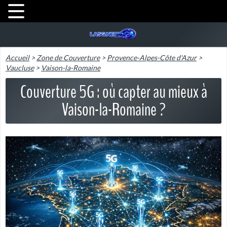
Accueil
>
Zone de Couverture
>
Provence-Alpes-Côte d'Azur
>
Vaucluse
>
Vaison-la-Romaine
Couverture 5G : où capter au mieux à
Vaison-la-Romaine ?