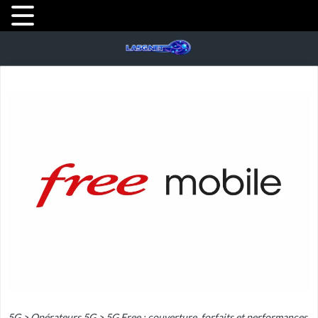
5G
>
Opérateurs 5G
>
5G Free : couverture, forfaits et performances