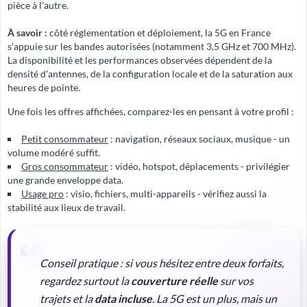
pièce à l'autre.
À savoir :
côté réglementation et déploiement, la 5G en France
s'appuie sur les bandes autorisées (notamment 3,5 GHz et 700 MHz).
La disponibilité et les performances observées dépendent de la
densité d'antennes, de la configuration locale et de la saturation aux
heures de pointe.
Une fois les offres affichées, comparez-les en pensant à votre profil :
Petit consommateur
: navigation, réseaux sociaux, musique - un
volume modéré suffit.
Gros consommateur
: vidéo, hotspot, déplacements - privilégier
une grande enveloppe data.
Usage pro
: visio, fichiers, multi-appareils - vérifiez aussi la
stabilité aux lieux de travail.
Conseil pratique :
si vous hésitez entre deux forfaits,
regardez surtout la
couverture réelle
sur vos
trajets et la
data incluse
. La 5G est un plus, mais un