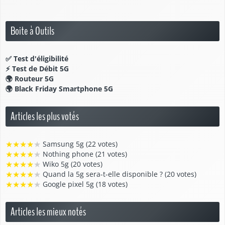
Boite à Outils
✅
Test d'éligibilité
⚡
Test de Débit 5G
🌍
Routeur 5G
🌍
Black Friday Smartphone 5G
Articles les plus votés
★
★
★
★
★
Samsung 5g (22 votes)
★
★
★
★
★
Nothing phone (21 votes)
★
★
★
★
★
Wiko 5g (20 votes)
★
★
★
★
★
Quand la 5g sera-t-elle disponible ? (20 votes)
★
★
★
★
★
Google pixel 5g (18 votes)
Articles les mieux notés