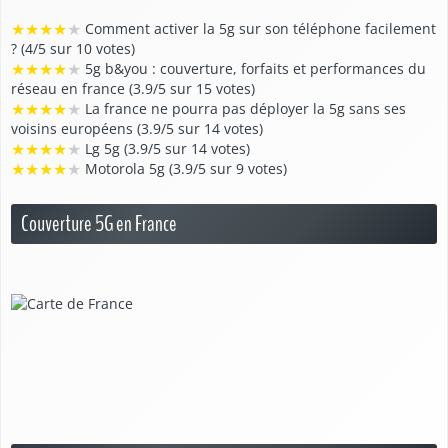
★
★
★
★
★
Comment activer la 5g sur son téléphone facilement
? (4/5 sur 10 votes)
★
★
★
★
★
5g b&you : couverture, forfaits et performances du
réseau en france (3.9/5 sur 15 votes)
★
★
★
★
★
La france ne pourra pas déployer la 5g sans ses
voisins européens (3.9/5 sur 14 votes)
★
★
★
★
★
Lg 5g (3.9/5 sur 14 votes)
★
★
★
★
★
Motorola 5g (3.9/5 sur 9 votes)
Couverture 5G en France