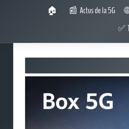
plusieurs bandes : certaines portent loin (mieux pour l'inté
les murs. Concrètement, deux rues peuvent donner des rés
Si vous pouvez, vérifiez : la carte de couverture de l'opérate
Le soir entre 20 h et 23 h, c'est souvent le moment où l'on vo
2) Les débits «réels» et la latence
On parle beaucoup de débit descendant, un peu du débit mo
descendant suffit. Pour le télétravail, l'envoi de gros fichier
latence devient la star du match.
Repères pratiques (à la louche, mais utiles) :
- Streaming 4K : environ 25 Mb/s stables par flux.
- Visioconférence HD : 3 à 6 Mb/s, mais réguliers, avec une
- Téléchargement d'un jeu de 80 Go : à 200 Mb/s réels, com
3) La limite de data et le «fair use»
Certaines box 5G annoncent «illimité». D'autres ont une 
politique de gestion du trafic. La nuance est capitale : un
et télécharge des jeux peut dépasser 500 Go sans s'en ren