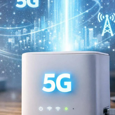
r un mois, peuvent frôler 500 à 900 Go selon la plateforme et le
tion de débit après seuil, priorisation, restrictions de hotspot, etc.
nce très différente à cause du matériel. Vérifiez :
ilité à plusieurs appareils.
NAS.
es combinaisons de bandes (agrégation), ce qui influence la vitesse.
 une maison difficile.
 TV, au ras du sol, coincée dans un meuble fermé... c'est la recette
enêtre, et testez deux ou trois endroits. Parfois, 1 mètre de
signer
ple. Elle ne remplace pas un test à la maison, mais elle évite les