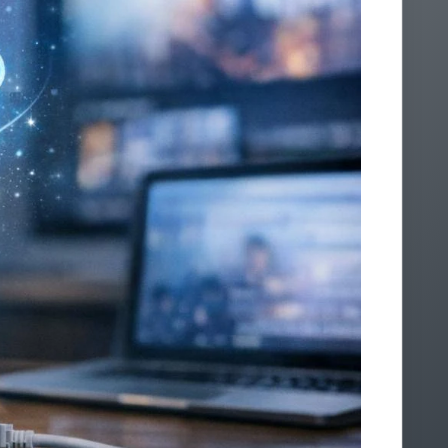
Articles les plus votés
★
★
★
★
★
Samsung 5g (22 votes)
★
★
★
★
★
Nothing phone (21 votes)
★
★
★
★
★
Wiko 5g (20 votes)
★
★
★
★
★
Quand la 5g sera-t-elle disponible ?
(20 votes)
★
★
★
★
★
Google pixel 5g (18 votes)
Articles les mieux notés
★
★
★
★
★
Comment activer la 5g sur son
téléphone facilement ? (4/5 sur 10 votes)
★
★
★
★
★
5g b&you : couverture, forfaits et
performances du réseau en france (3.9/5 sur 15
votes)
★
★
★
★
★
La france ne pourra pas déployer la
5g sans ses voisins européens (3.9/5 sur 14
votes)
★
★
★
★
★
Lg 5g (3.9/5 sur 14 votes)