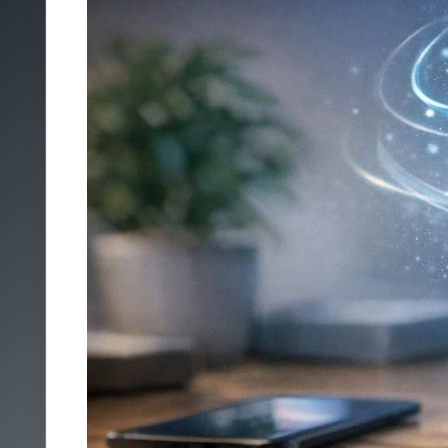
Un ordre d'idée concret : 2 heures de vidéo 4K par jour, su
débit. Oui, ça grimpe vite. Donc, lisez les conditions : réduc
4) Le routeur lui-même (Wi-Fi, ports, antennes)
Deux box 5G avec le même forfait peuvent offrir une expérie
Wi-Fi
: Wi-Fi 6 ou 6E apporte souvent une meilleure stab
Ports Ethernet
: utile pour un PC fixe, une console, un 
Compatibilité 5G
: toutes les box ne gèrent pas les mêm
Connectique antenne externe
: rare, mais précieux dans
5) L'emplacement dans le logement
Ça paraît basique, et pourtant. Une box 5G posée derrière la
classique de la déception. Placez-la en hauteur, près d'une f
décalage change tout (je l'ai vu plus d'une fois).
Comparatif rapide : points à vérifier avant de 
Pour vous aider à trier sans vous noyer, voici une grille sim