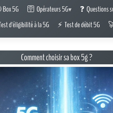
rieur), d'autres offrent plus de capacité mais traversent moins bien
ultats opposés.
ur, puis un test réel chez vous (période d'essai, ou retour possible).
it la vérité, parce que le réseau est plus sollicité.
ntant, et trop peu de la latence. Pour un usage web/vidéo, un bon
s et la visio, l'upload compte vraiment. Et pour le jeu en ligne, la
 latence propre.
ptez environ 55 minutes (hors variations).
enveloppe mensuelle (par exemple 200 Go, 300 Go, 500 Go) ou une
e famille qui regarde beaucoup de streaming, sauvegarde des photos
dre compte.