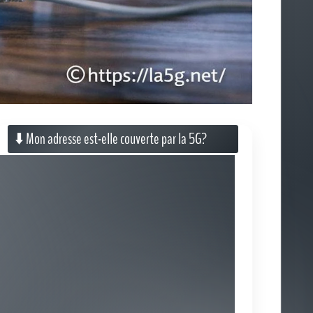
★
★
★
★
★
Motorola 5g (3.9/5 sur 9 votes)
Couverture 5G en France
Dernières News
Box 5G illimitée à la maison : quelle offre choisir
entre Free, Orange, SFR et Bouygues Telecom en
2026 ? - Frandroid
Box 4G : les meilleures offres en août 2026 -