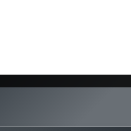
6G
Box 5G
News
Opérateurs 5G
Questions Réponses sur la 5G
Smartphone 5G
Moteur de recherche
Go!
Deal 5 G