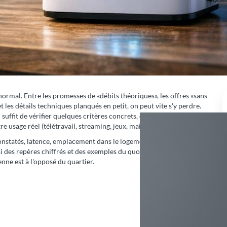
À quoi ça sert
ualité
Détermine la stabilité et le débit réel
bridage
Évite les mauvaises surprises en fin de
mois
antennes
Améliore la portée et le confort multi-
appareils
Permet de tester sans se coincer
régation
Jeu, visio, télétravail, usages intensifs
éorique)
ite 80% des erreurs.