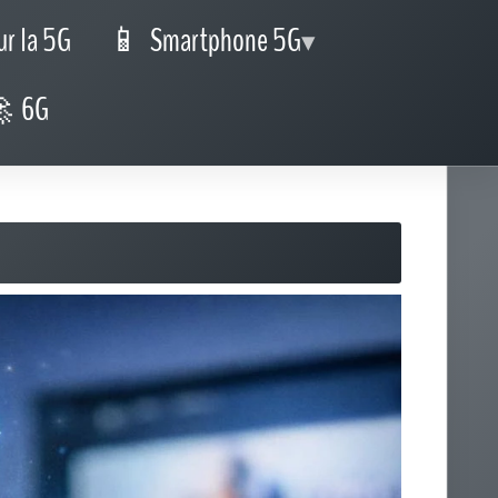
Boite à Outils
✅
Test d'éligibilité
⚡
Test de Débit 5G
🌍
Routeur 5G
🌍
Black Friday Smartphone 5G