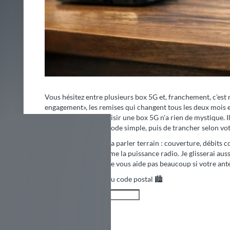
pièges.
Critère
Ce qu'il faut regarder
Couverture
5G disponible à l'adresse + q
indoor
Data
Illimité vs seuil (fair use) vs 
Matériel
Wi-Fi 6/6E, ports Ethernet, 
Engagement
Sans engagement, frais
d'activation/résiliation
Performance
Débits mesurés, latence, ag
Méthode simple en 6 étapes (pratique, pas th
Si vous voulez une démarche claire, suivez celle-ci. Elle év