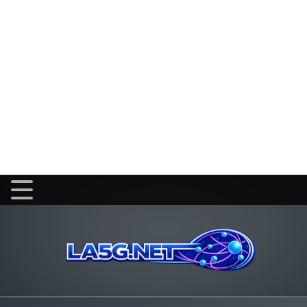
l'heure, la charge de l'antenne, les obstacles (murs épais, 
Cela dit, quand les conditions sont bonnes, les performanc
lent.
Astuce simple
: si votre téléphon
endroit, c'est un bon signe. Si la
salon, il faudra être plus stratégi
Les critères qui font vraiment la différence
1) La couverture et la bande de fréquences
Tout commence par là. Une box parfaite sur le papier sera 