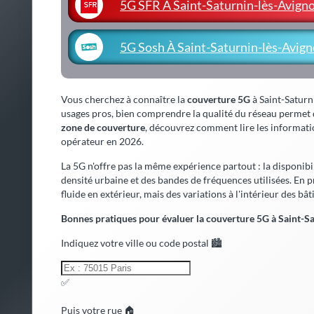
5G SFR À Saint-Saturnin-lès-Avign
5G Sosh À Saint-Saturnin-lès-Avig
Vous cherchez à connaître la
couverture 5G
à Saint-Saturni
usages pros, bien comprendre la qualité du réseau permet d'é
zone de couverture
, découvrez comment lire les informatio
opérateur en 2026.
La 5G n'offre pas la même expérience partout : la disponibi
densité urbaine et des bandes de fréquences utilisées. En 
fluide en extérieur, mais des variations à l'intérieur des bât
Bonnes pratiques pour évaluer la couverture 5G à Saint-Sa
Indiquez votre ville ou code postal 🏙️
✅
Puis votre rue 🏠