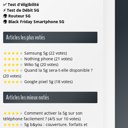
✅
Test d'éligibilité
⚡
Test de Débit 5G
🌍
Routeur 5G
🌍
Black Friday Smartphone 5G
Articles les plus votés
★
★
★
★
★
Samsung 5g (22 votes)
★
★
★
★
★
Nothing phone (21 votes)
★
★
★
★
★
Wiko 5g (20 votes)
★
★
★
★
★
Quand la 5g sera-t-elle disponible ?
(20 votes)
★
★
★
★
★
Google pixel 5g (18 votes)
Articles les mieux notés
★
★
★
★
★
Comment activer la 5g sur son
téléphone facilement ? (4/5 sur 10 votes)
★
★
★
★
★
5g b&you : couverture, forfaits et