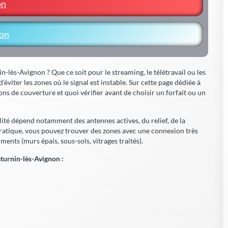
on
non
n-lès-Avignon ? Que ce soit pour le streaming, le télétravail ou les
viter les zones où le signal est instable. Sur cette page dédiée à
ns de couverture et quoi vérifier avant de choisir un forfait ou un
lité dépend notamment des antennes actives, du relief, de la
pratique, vous pouvez trouver des zones avec une connexion très
iments (murs épais, sous-sols, vitrages traités).
turnin-lès-Avignon :