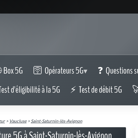
Box 5G
Opérateurs 5G
Questions s
Test d'éligibilité à la 5G
Test de débit 5G
zur
>
Vaucluse
>
Saint-Saturnin-lès-Avignon
rture 5G à Saint-Saturnin-lès-Avignon