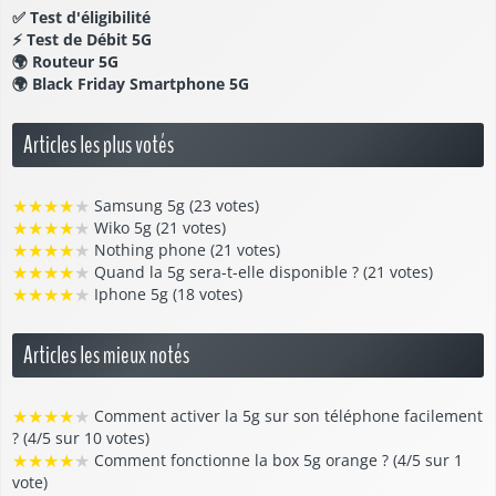
✅
Test d'éligibilité
⚡
Test de Débit 5G
🌍
Routeur 5G
🌍
Black Friday Smartphone 5G
Articles les plus votés
★
★
★
★
★
Samsung 5g (23 votes)
★
★
★
★
★
Wiko 5g (21 votes)
★
★
★
★
★
Nothing phone (21 votes)
★
★
★
★
★
Quand la 5g sera-t-elle disponible ? (21 votes)
★
★
★
★
★
Iphone 5g (18 votes)
Articles les mieux notés
★
★
★
★
★
Comment activer la 5g sur son téléphone facilement
? (4/5 sur 10 votes)
★
★
★
★
★
Comment fonctionne la box 5g orange ? (4/5 sur 1
vote)