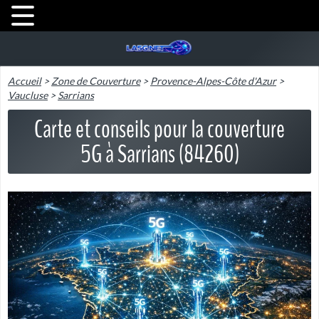
Accueil
>
Zone de Couverture
>
Provence-Alpes-Côte d'Azur
>
Vaucluse
>
Sarrians
Carte et conseils pour la couverture
5G à Sarrians (84260)