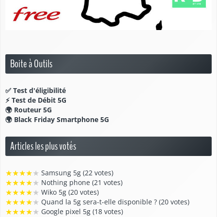
Boite à Outils
✅
Test d'éligibilité
⚡
Test de Débit 5G
🌍
Routeur 5G
🌍
Black Friday Smartphone 5G
Articles les plus votés
★
★
★
★
★
Samsung 5g (22 votes)
★
★
★
★
★
Nothing phone (21 votes)
★
★
★
★
★
Wiko 5g (20 votes)
★
★
★
★
★
Quand la 5g sera-t-elle disponible ? (20 votes)
★
★
★
★
★
Google pixel 5g (18 votes)