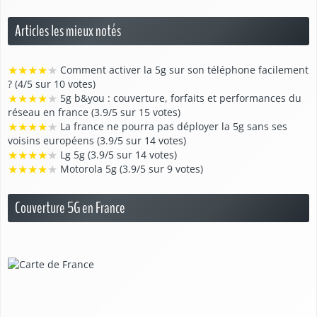
Articles les mieux notés
★
★
★
★
★
Comment activer la 5g sur son téléphone facilement
? (4/5 sur 10 votes)
★
★
★
★
★
5g b&you : couverture, forfaits et performances du
réseau en france (3.9/5 sur 15 votes)
★
★
★
★
★
La france ne pourra pas déployer la 5g sans ses
voisins européens (3.9/5 sur 14 votes)
★
★
★
★
★
Lg 5g (3.9/5 sur 14 votes)
★
★
★
★
★
Motorola 5g (3.9/5 sur 9 votes)
Couverture 5G en France