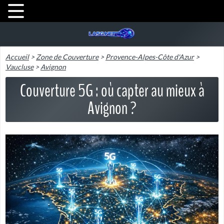
Accueil
>
Zone de Couverture
>
Provence-Alpes-Côte d'Azur
>
Vaucluse
>
Avignon
Couverture 5G : où capter au mieux à
Avignon ?