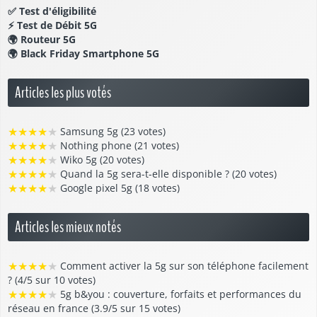
✅
Test d'éligibilité
⚡
Test de Débit 5G
🌍
Routeur 5G
🌍
Black Friday Smartphone 5G
Articles les plus votés
★
★
★
★
★
Samsung 5g (23 votes)
★
★
★
★
★
Nothing phone (21 votes)
★
★
★
★
★
Wiko 5g (20 votes)
★
★
★
★
★
Quand la 5g sera-t-elle disponible ? (20 votes)
★
★
★
★
★
Google pixel 5g (18 votes)
Articles les mieux notés
★
★
★
★
★
Comment activer la 5g sur son téléphone facilement
? (4/5 sur 10 votes)
★
★
★
★
★
5g b&you : couverture, forfaits et performances du
réseau en france (3.9/5 sur 15 votes)