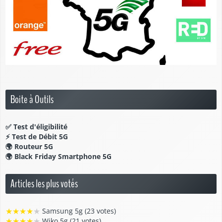
Boite à Outils
✅
Test d'éligibilité
⚡
Test de Débit 5G
🌍
Routeur 5G
🌍
Black Friday Smartphone 5G
Articles les plus votés
★
★
★
★
★
Samsung 5g (23 votes)
★
★
★
★
★
Wiko 5g (21 votes)