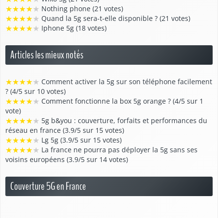
★
★
★
★
★
Nothing phone (21 votes)
★
★
★
★
★
Quand la 5g sera-t-elle disponible ? (21 votes)
★
★
★
★
★
Iphone 5g (18 votes)
Articles les mieux notés
★
★
★
★
★
Comment activer la 5g sur son téléphone facilement
? (4/5 sur 10 votes)
★
★
★
★
★
Comment fonctionne la box 5g orange ? (4/5 sur 1
vote)
★
★
★
★
★
5g b&you : couverture, forfaits et performances du
réseau en france (3.9/5 sur 15 votes)
★
★
★
★
★
Lg 5g (3.9/5 sur 15 votes)
★
★
★
★
★
La france ne pourra pas déployer la 5g sans ses
voisins européens (3.9/5 sur 14 votes)
Couverture 5G en France