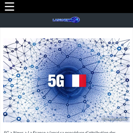
5G
>
News
>
La France a lancé sa procédure d’attribution des