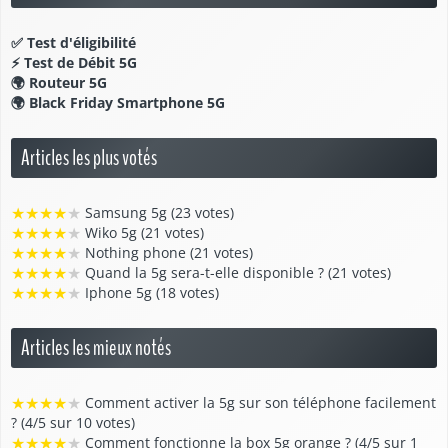
✅
Test d'éligibilité
⚡
Test de Débit 5G
🌍
Routeur 5G
🌍
Black Friday Smartphone 5G
Articles les plus votés
★
★
★
★
★
Samsung 5g (23 votes)
★
★
★
★
★
Wiko 5g (21 votes)
★
★
★
★
★
Nothing phone (21 votes)
★
★
★
★
★
Quand la 5g sera-t-elle disponible ? (21 votes)
★
★
★
★
★
Iphone 5g (18 votes)
Articles les mieux notés
★
★
★
★
★
Comment activer la 5g sur son téléphone facilement
? (4/5 sur 10 votes)
★
★
★
★
★
Comment fonctionne la box 5g orange ? (4/5 sur 1