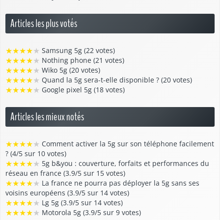
Articles les plus votés
★
★
★
★
★
Samsung 5g (22 votes)
★
★
★
★
★
Nothing phone (21 votes)
★
★
★
★
★
Wiko 5g (20 votes)
★
★
★
★
★
Quand la 5g sera-t-elle disponible ? (20 votes)
★
★
★
★
★
Google pixel 5g (18 votes)
Articles les mieux notés
★
★
★
★
★
Comment activer la 5g sur son téléphone facilement
? (4/5 sur 10 votes)
★
★
★
★
★
5g b&you : couverture, forfaits et performances du
réseau en france (3.9/5 sur 15 votes)
★
★
★
★
★
La france ne pourra pas déployer la 5g sans ses
voisins européens (3.9/5 sur 14 votes)
★
★
★
★
★
Lg 5g (3.9/5 sur 14 votes)
★
★
★
★
★
Motorola 5g (3.9/5 sur 9 votes)