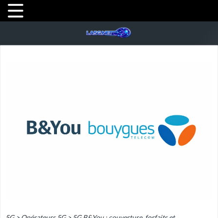
5G
>
Opérateurs 5G
>
5G B&You : couverture, forfaits et