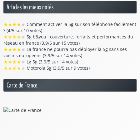
Articles les mieux notés
★
★
★
★
★
Comment activer la 5g sur son téléphone facilement
? (4/5 sur 10 votes)
★
★
★
★
★
5g b&you : couverture, forfaits et performances du
réseau en france (3.9/5 sur 15 votes)
★
★
★
★
★
La france ne pourra pas déployer la 5g sans ses
voisins européens (3.9/5 sur 14 votes)
★
★
★
★
★
Lg 5g (3.9/5 sur 14 votes)
★
★
★
★
★
Motorola 5g (3.9/5 sur 9 votes)
Carte de France