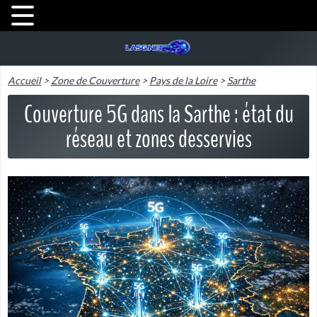
Accueil
>
Zone de Couverture
>
Pays de la Loire
>
Sarthe
Couverture 5G dans la Sarthe : état du
réseau et zones desservies