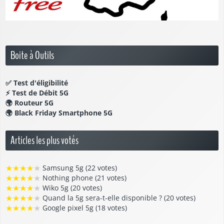
Boite à Outils
✅
Test d'éligibilité
⚡
Test de Débit 5G
🌍
Routeur 5G
🌍
Black Friday Smartphone 5G
Articles les plus votés
★
★
★
★
★
Samsung 5g (22 votes)
★
★
★
★
★
Nothing phone (21 votes)
★
★
★
★
★
Wiko 5g (20 votes)
★
★
★
★
★
Quand la 5g sera-t-elle disponible ? (20 votes)
★
★
★
★
★
Google pixel 5g (18 votes)