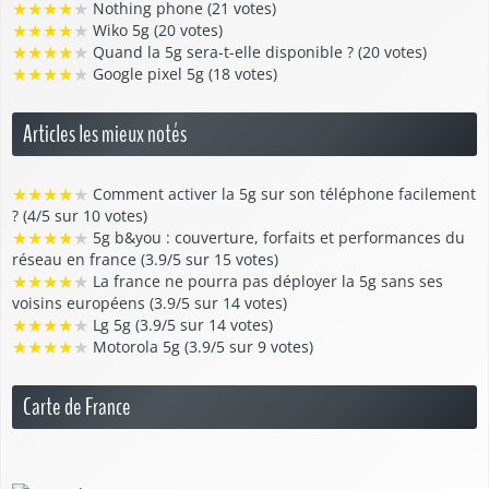
★
★
★
★
★
Nothing phone (21 votes)
★
★
★
★
★
Wiko 5g (20 votes)
★
★
★
★
★
Quand la 5g sera-t-elle disponible ? (20 votes)
★
★
★
★
★
Google pixel 5g (18 votes)
Articles les mieux notés
★
★
★
★
★
Comment activer la 5g sur son téléphone facilement
? (4/5 sur 10 votes)
★
★
★
★
★
5g b&you : couverture, forfaits et performances du
réseau en france (3.9/5 sur 15 votes)
★
★
★
★
★
La france ne pourra pas déployer la 5g sans ses
voisins européens (3.9/5 sur 14 votes)
★
★
★
★
★
Lg 5g (3.9/5 sur 14 votes)
★
★
★
★
★
Motorola 5g (3.9/5 sur 9 votes)
Carte de France