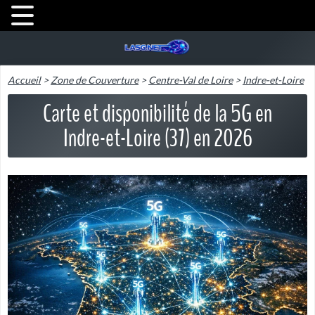
Accueil
>
Zone de Couverture
>
Centre-Val de Loire
>
Indre-et-Loire
Carte et disponibilité de la 5G en
Indre-et-Loire (37) en 2026