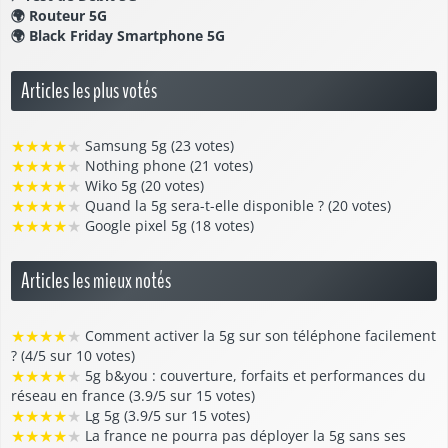
🌍
Routeur 5G
🌍
Black Friday Smartphone 5G
Articles les plus votés
★
★
★
★
★
Samsung 5g (23 votes)
★
★
★
★
★
Nothing phone (21 votes)
★
★
★
★
★
Wiko 5g (20 votes)
★
★
★
★
★
Quand la 5g sera-t-elle disponible ? (20 votes)
★
★
★
★
★
Google pixel 5g (18 votes)
Articles les mieux notés
★
★
★
★
★
Comment activer la 5g sur son téléphone facilement
? (4/5 sur 10 votes)
★
★
★
★
★
5g b&you : couverture, forfaits et performances du
réseau en france (3.9/5 sur 15 votes)
★
★
★
★
★
Lg 5g (3.9/5 sur 15 votes)
★
★
★
★
★
La france ne pourra pas déployer la 5g sans ses