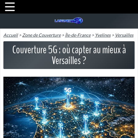
Accueil
>
Zone de Couverture
>
Île-de-France
>
Yvelines
>
Versailles
Couverture 5G : où capter au mieux à
Versailles ?