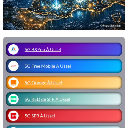
5G B&You À Ussel
5G Free Mobile À Ussel
5G Orange À Ussel
5G RED de SFR À Ussel
5G SFR À Ussel