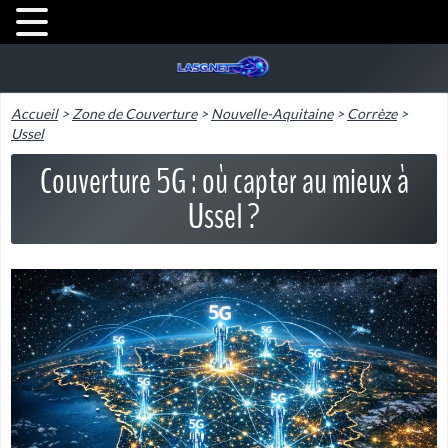
Accueil
>
Zone de Couverture
>
Nouvelle-Aquitaine
>
Corrèze
>
Ussel
Couverture 5G : où capter au mieux à
Ussel ?