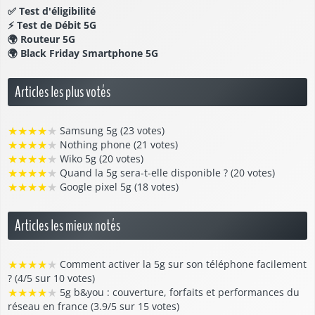
✅
Test d'éligibilité
⚡
Test de Débit 5G
🌍
Routeur 5G
🌍
Black Friday Smartphone 5G
Articles les plus votés
★
★
★
★
★
Samsung 5g (23 votes)
★
★
★
★
★
Nothing phone (21 votes)
★
★
★
★
★
Wiko 5g (20 votes)
★
★
★
★
★
Quand la 5g sera-t-elle disponible ? (20 votes)
★
★
★
★
★
Google pixel 5g (18 votes)
Articles les mieux notés
★
★
★
★
★
Comment activer la 5g sur son téléphone facilement
? (4/5 sur 10 votes)
★
★
★
★
★
5g b&you : couverture, forfaits et performances du
réseau en france (3.9/5 sur 15 votes)