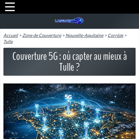
Accueil
>
Zone de Couverture
>
Nouvelle-Aquitaine
>
Corrèze
>
Tulle
Couverture 5G : où capter au mieux à
Tulle ?