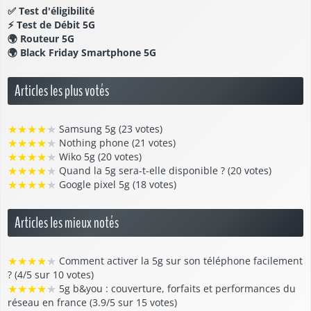
✅
Test d'éligibilité
⚡
Test de Débit 5G
🌍
Routeur 5G
🌍
Black Friday Smartphone 5G
Articles les plus votés
★
★
★
★
★
Samsung 5g (23 votes)
★
★
★
★
★
Nothing phone (21 votes)
★
★
★
★
★
Wiko 5g (20 votes)
★
★
★
★
★
Quand la 5g sera-t-elle disponible ? (20 votes)
★
★
★
★
★
Google pixel 5g (18 votes)
Articles les mieux notés
★
★
★
★
★
Comment activer la 5g sur son téléphone facilement
? (4/5 sur 10 votes)
★
★
★
★
★
5g b&you : couverture, forfaits et performances du
réseau en france (3.9/5 sur 15 votes)