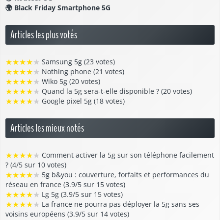
🌍
Black Friday Smartphone 5G
Articles les plus votés
★
★
★
★
★
Samsung 5g (23 votes)
★
★
★
★
★
Nothing phone (21 votes)
★
★
★
★
★
Wiko 5g (20 votes)
★
★
★
★
★
Quand la 5g sera-t-elle disponible ? (20 votes)
★
★
★
★
★
Google pixel 5g (18 votes)
Articles les mieux notés
★
★
★
★
★
Comment activer la 5g sur son téléphone facilement
? (4/5 sur 10 votes)
★
★
★
★
★
5g b&you : couverture, forfaits et performances du
réseau en france (3.9/5 sur 15 votes)
★
★
★
★
★
Lg 5g (3.9/5 sur 15 votes)
★
★
★
★
★
La france ne pourra pas déployer la 5g sans ses
voisins européens (3.9/5 sur 14 votes)