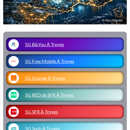
5G B&You À Troyes
5G Free Mobile À Troyes
5G Orange À Troyes
5G RED de SFR À Troyes
5G SFR À Troyes
5G Sosh À Troyes