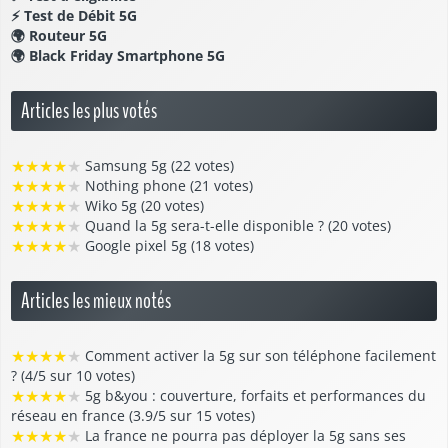
⚡
Test de Débit 5G
🌍
Routeur 5G
🌍
Black Friday Smartphone 5G
Articles les plus votés
★
★
★
★
★
Samsung 5g (22 votes)
★
★
★
★
★
Nothing phone (21 votes)
★
★
★
★
★
Wiko 5g (20 votes)
★
★
★
★
★
Quand la 5g sera-t-elle disponible ? (20 votes)
★
★
★
★
★
Google pixel 5g (18 votes)
Articles les mieux notés
★
★
★
★
★
Comment activer la 5g sur son téléphone facilement
? (4/5 sur 10 votes)
★
★
★
★
★
5g b&you : couverture, forfaits et performances du
réseau en france (3.9/5 sur 15 votes)
★
★
★
★
★
La france ne pourra pas déployer la 5g sans ses