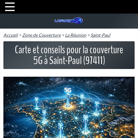
Accueil
>
Zone de Couverture
>
La Réunion
>
Saint-Paul
Carte et conseils pour la couverture
5G à Saint-Paul (97411)