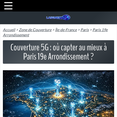
Accueil
>
Zone de Couverture
>
Île-de-France
>
Paris
>
Paris 19e
Arrondissement
Couverture 5G : où capter au mieux à
Paris 19e Arrondissement ?