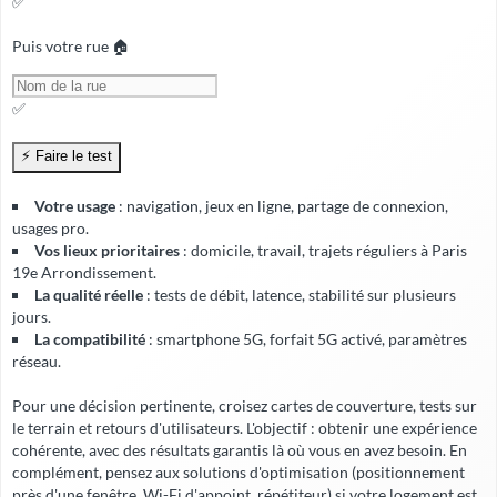
✅
Puis votre rue 🏠
✅
Votre usage
: navigation, jeux en ligne, partage de connexion,
usages pro.
Vos lieux prioritaires
: domicile, travail, trajets réguliers à Paris
19e Arrondissement.
La qualité réelle
: tests de débit, latence, stabilité sur plusieurs
jours.
La compatibilité
: smartphone 5G, forfait 5G activé, paramètres
réseau.
Pour une décision pertinente, croisez cartes de couverture, tests sur
le terrain et retours d'utilisateurs. L'objectif : obtenir une expérience
cohérente, avec
des résultats garantis
là où vous en avez besoin. En
complément, pensez aux solutions d'optimisation (positionnement
près d'une fenêtre, Wi-Fi d'appoint, répétiteur) si votre logement est