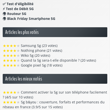
✅
Test d'éligibilité
⚡
Test de Débit 5G
🌍
Routeur 5G
🌍
Black Friday Smartphone 5G
Articles les plus votés
★
★
★
★
★
Samsung 5g (23 votes)
★
★
★
★
★
Nothing phone (21 votes)
★
★
★
★
★
Wiko 5g (20 votes)
★
★
★
★
★
Quand la 5g sera-t-elle disponible ? (20 votes)
★
★
★
★
★
Google pixel 5g (18 votes)
Articles les mieux notés
★
★
★
★
★
Comment activer la 5g sur son téléphone facilement
? (4/5 sur 10 votes)
★
★
★
★
★
5g b&you : couverture, forfaits et performances du
réseau en france (3.9/5 sur 15 votes)