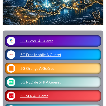
5G B&You À Guéret
5G Free Mobile À Guéret
5G Orange À Guéret
5G RED de SFR À Guéret
5G SFR À Guéret