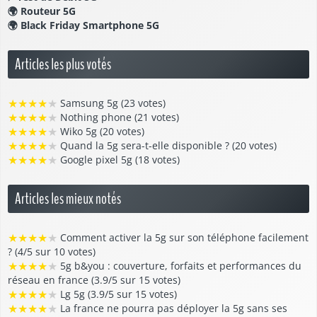
🌍
Routeur 5G
🌍
Black Friday Smartphone 5G
Articles les plus votés
★
★
★
★
★
Samsung 5g (23 votes)
★
★
★
★
★
Nothing phone (21 votes)
★
★
★
★
★
Wiko 5g (20 votes)
★
★
★
★
★
Quand la 5g sera-t-elle disponible ? (20 votes)
★
★
★
★
★
Google pixel 5g (18 votes)
Articles les mieux notés
★
★
★
★
★
Comment activer la 5g sur son téléphone facilement
? (4/5 sur 10 votes)
★
★
★
★
★
5g b&you : couverture, forfaits et performances du
réseau en france (3.9/5 sur 15 votes)
★
★
★
★
★
Lg 5g (3.9/5 sur 15 votes)
★
★
★
★
★
La france ne pourra pas déployer la 5g sans ses