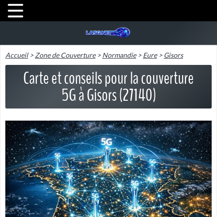
Accueil
>
Zone de Couverture
>
Normandie
>
Eure
>
Gisors
Carte et conseils pour la couverture
5G à Gisors (27140)