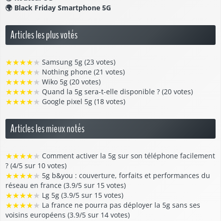
🌍
Black Friday Smartphone 5G
Articles les plus votés
★
★
★
★
★
Samsung 5g (23 votes)
★
★
★
★
★
Nothing phone (21 votes)
★
★
★
★
★
Wiko 5g (20 votes)
★
★
★
★
★
Quand la 5g sera-t-elle disponible ? (20 votes)
★
★
★
★
★
Google pixel 5g (18 votes)
Articles les mieux notés
★
★
★
★
★
Comment activer la 5g sur son téléphone facilement
? (4/5 sur 10 votes)
★
★
★
★
★
5g b&you : couverture, forfaits et performances du
réseau en france (3.9/5 sur 15 votes)
★
★
★
★
★
Lg 5g (3.9/5 sur 15 votes)
★
★
★
★
★
La france ne pourra pas déployer la 5g sans ses
voisins européens (3.9/5 sur 14 votes)