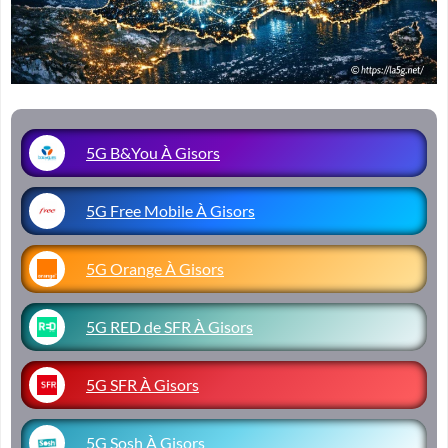
5G B&You À Gisors
5G Free Mobile À Gisors
5G Orange À Gisors
5G RED de SFR À Gisors
5G SFR À Gisors
5G Sosh À Gisors