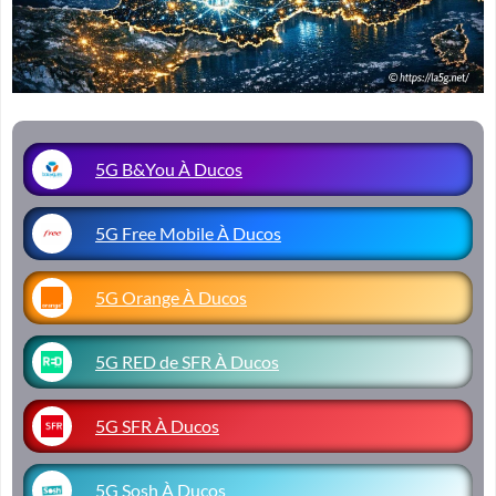
5G B&You À Ducos
5G Free Mobile À Ducos
5G Orange À Ducos
5G RED de SFR À Ducos
5G SFR À Ducos
5G Sosh À Ducos