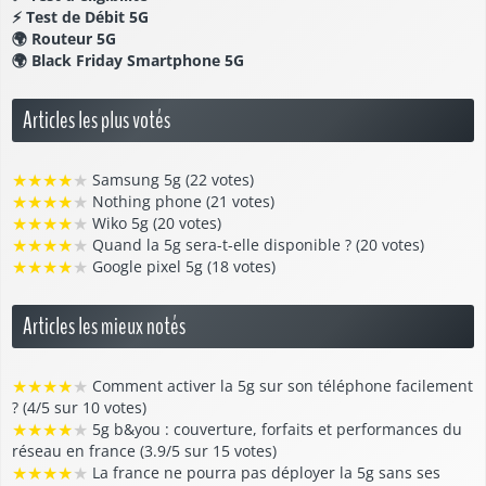
⚡
Test de Débit 5G
🌍
Routeur 5G
🌍
Black Friday Smartphone 5G
Articles les plus votés
★
★
★
★
★
Samsung 5g (22 votes)
★
★
★
★
★
Nothing phone (21 votes)
★
★
★
★
★
Wiko 5g (20 votes)
★
★
★
★
★
Quand la 5g sera-t-elle disponible ? (20 votes)
★
★
★
★
★
Google pixel 5g (18 votes)
Articles les mieux notés
★
★
★
★
★
Comment activer la 5g sur son téléphone facilement
? (4/5 sur 10 votes)
★
★
★
★
★
5g b&you : couverture, forfaits et performances du
réseau en france (3.9/5 sur 15 votes)
★
★
★
★
★
La france ne pourra pas déployer la 5g sans ses