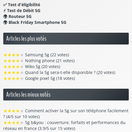
✅
Test d'éligibilité
⚡
Test de Débit 5G
🌍
Routeur 5G
🌍
Black Friday Smartphone 5G
Articles les plus votés
★
★
★
★
★
Samsung 5g (22 votes)
★
★
★
★
★
Nothing phone (21 votes)
★
★
★
★
★
Wiko 5g (20 votes)
★
★
★
★
★
Quand la 5g sera-t-elle disponible ? (20 votes)
★
★
★
★
★
Google pixel 5g (18 votes)
Articles les mieux notés
★
★
★
★
★
Comment activer la 5g sur son téléphone facilement
? (4/5 sur 10 votes)
★
★
★
★
★
5g b&you : couverture, forfaits et performances du
réseau en france (3.9/5 sur 15 votes)