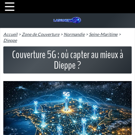
Accueil
>
Zone de Couverture
>
Normandie
>
Seine-Maritime
>
Dieppe
Couverture 5G : où capter au mieux à
Dieppe ?