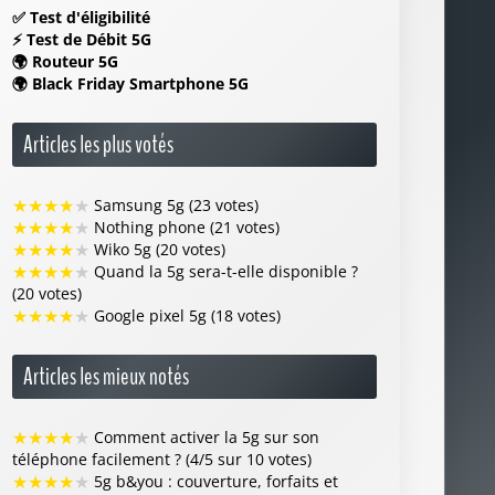
✅
Test d'éligibilité
⚡
Test de Débit 5G
🌍
Routeur 5G
🌍
Black Friday Smartphone 5G
Articles les plus votés
★
★
★
★
★
Samsung 5g (23 votes)
★
★
★
★
★
Nothing phone (21 votes)
★
★
★
★
★
Wiko 5g (20 votes)
★
★
★
★
★
Quand la 5g sera-t-elle disponible ?
(20 votes)
★
★
★
★
★
Google pixel 5g (18 votes)
Articles les mieux notés
★
★
★
★
★
Comment activer la 5g sur son
téléphone facilement ? (4/5 sur 10 votes)
★
★
★
★
★
5g b&you : couverture, forfaits et