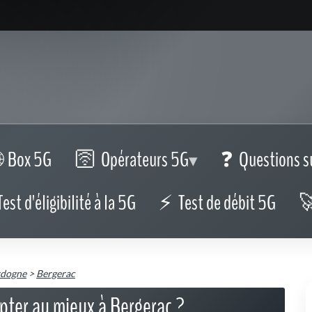
Box 5G
Opérateurs 5G
Questions s
Test d'éligibilité à la 5G
Test de débit 5G
dogne
>
Bergerac
pter au mieux à Bergerac ?