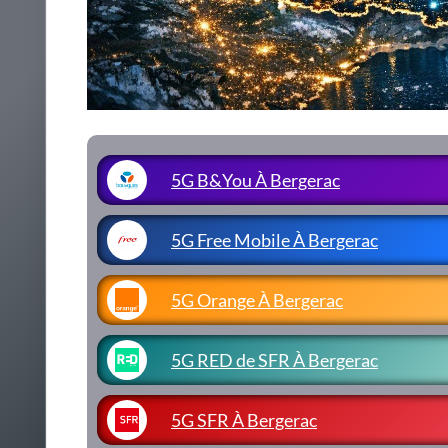
5G B&You À Bergerac
5G Free Mobile À Bergerac
5G Orange À Bergerac
5G RED de SFR À Bergerac
5G SFR À Bergerac