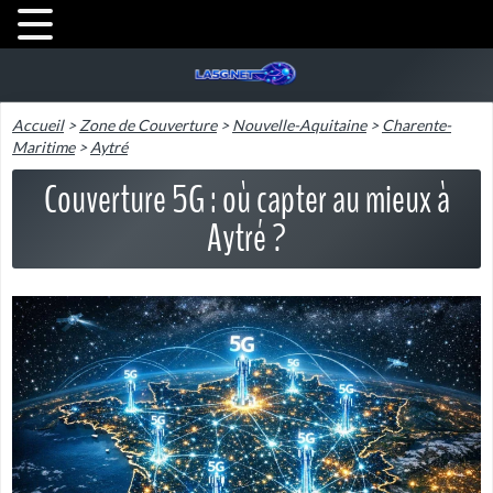
Accueil
>
Zone de Couverture
>
Nouvelle-Aquitaine
>
Charente-
Maritime
>
Aytré
Couverture 5G : où capter au mieux à
Aytré ?