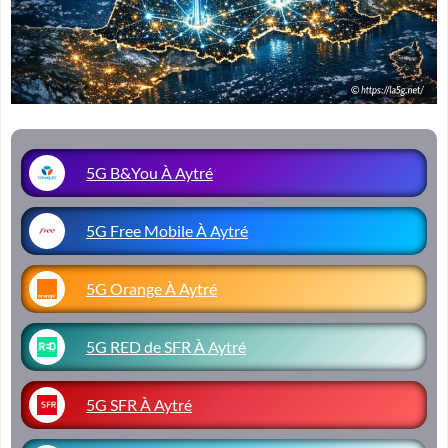
5G B&You À Aytré
5G Free Mobile À Aytré
5G Orange À Aytré
5G RED de SFR À Aytré
5G SFR À Aytré