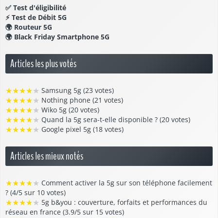
✅
Test d'éligibilité
⚡
Test de Débit 5G
🌍
Routeur 5G
🌍
Black Friday Smartphone 5G
Articles les plus votés
★
★
★
★
★
Samsung 5g (23 votes)
★
★
★
★
★
Nothing phone (21 votes)
★
★
★
★
★
Wiko 5g (20 votes)
★
★
★
★
★
Quand la 5g sera-t-elle disponible ? (20 votes)
★
★
★
★
★
Google pixel 5g (18 votes)
Articles les mieux notés
★
★
★
★
★
Comment activer la 5g sur son téléphone facilement
? (4/5 sur 10 votes)
★
★
★
★
★
5g b&you : couverture, forfaits et performances du
réseau en france (3.9/5 sur 15 votes)