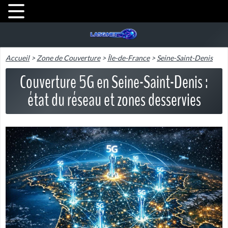
Accueil
>
Zone de Couverture
>
Île-de-France
>
Seine-Saint-Denis
Couverture 5G en Seine-Saint-Denis :
état du réseau et zones desservies