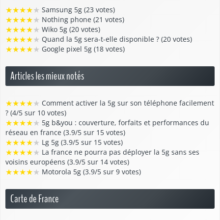
★
★
★
★
★
Samsung 5g (23 votes)
★
★
★
★
★
Nothing phone (21 votes)
★
★
★
★
★
Wiko 5g (20 votes)
★
★
★
★
★
Quand la 5g sera-t-elle disponible ? (20 votes)
★
★
★
★
★
Google pixel 5g (18 votes)
Articles les mieux notés
★
★
★
★
★
Comment activer la 5g sur son téléphone facilement
? (4/5 sur 10 votes)
★
★
★
★
★
5g b&you : couverture, forfaits et performances du
réseau en france (3.9/5 sur 15 votes)
★
★
★
★
★
Lg 5g (3.9/5 sur 15 votes)
★
★
★
★
★
La france ne pourra pas déployer la 5g sans ses
voisins européens (3.9/5 sur 14 votes)
★
★
★
★
★
Motorola 5g (3.9/5 sur 9 votes)
Carte de France