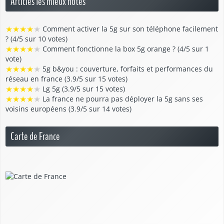
Articles les mieux notés
★
★
★
★
★
Comment activer la 5g sur son téléphone facilement
? (4/5 sur 10 votes)
★
★
★
★
★
Comment fonctionne la box 5g orange ? (4/5 sur 1
vote)
★
★
★
★
★
5g b&you : couverture, forfaits et performances du
réseau en france (3.9/5 sur 15 votes)
★
★
★
★
★
Lg 5g (3.9/5 sur 15 votes)
★
★
★
★
★
La france ne pourra pas déployer la 5g sans ses
voisins européens (3.9/5 sur 14 votes)
Carte de France