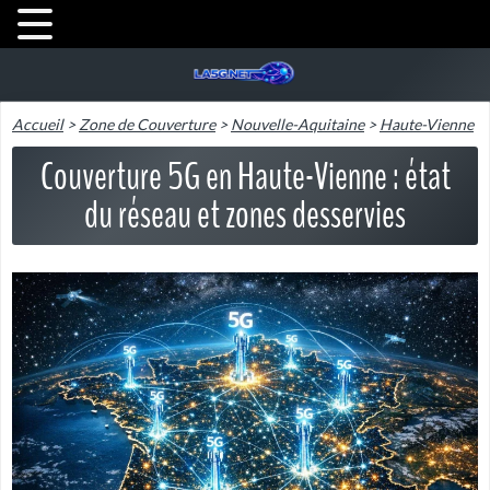
Accueil
>
Zone de Couverture
>
Nouvelle-Aquitaine
>
Haute-Vienne
Couverture 5G en Haute-Vienne : état
du réseau et zones desservies