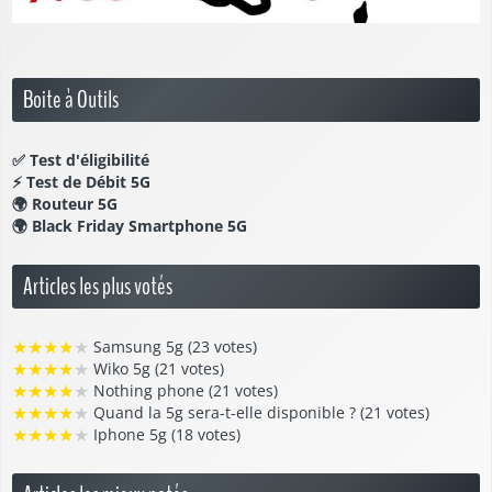
Boite à Outils
✅
Test d'éligibilité
⚡
Test de Débit 5G
🌍
Routeur 5G
🌍
Black Friday Smartphone 5G
Articles les plus votés
★
★
★
★
★
Samsung 5g (23 votes)
★
★
★
★
★
Wiko 5g (21 votes)
★
★
★
★
★
Nothing phone (21 votes)
★
★
★
★
★
Quand la 5g sera-t-elle disponible ? (21 votes)
★
★
★
★
★
Iphone 5g (18 votes)