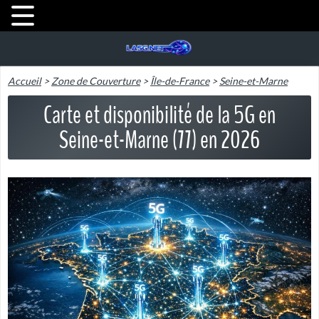
Accueil
>
Zone de Couverture
>
Île-de-France
>
Seine-et-Marne
Carte et disponibilité de la 5G en
Seine-et-Marne (77) en 2026