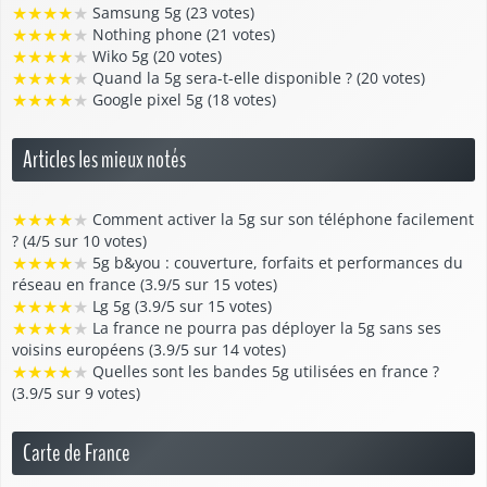
★
★
★
★
★
Samsung 5g (23 votes)
★
★
★
★
★
Nothing phone (21 votes)
★
★
★
★
★
Wiko 5g (20 votes)
★
★
★
★
★
Quand la 5g sera-t-elle disponible ? (20 votes)
★
★
★
★
★
Google pixel 5g (18 votes)
Articles les mieux notés
★
★
★
★
★
Comment activer la 5g sur son téléphone facilement
? (4/5 sur 10 votes)
★
★
★
★
★
5g b&you : couverture, forfaits et performances du
réseau en france (3.9/5 sur 15 votes)
★
★
★
★
★
Lg 5g (3.9/5 sur 15 votes)
★
★
★
★
★
La france ne pourra pas déployer la 5g sans ses
voisins européens (3.9/5 sur 14 votes)
★
★
★
★
★
Quelles sont les bandes 5g utilisées en france ?
(3.9/5 sur 9 votes)
Carte de France