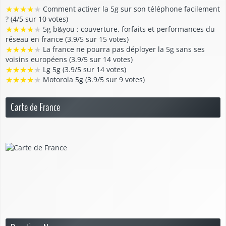
★
★
★
★
★
Comment activer la 5g sur son téléphone facilement
? (4/5 sur 10 votes)
★
★
★
★
★
5g b&you : couverture, forfaits et performances du
réseau en france (3.9/5 sur 15 votes)
★
★
★
★
★
La france ne pourra pas déployer la 5g sans ses
voisins européens (3.9/5 sur 14 votes)
★
★
★
★
★
Lg 5g (3.9/5 sur 14 votes)
★
★
★
★
★
Motorola 5g (3.9/5 sur 9 votes)
Carte de France