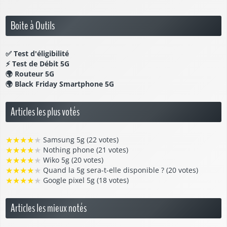
Boite à Outils
✅
Test d'éligibilité
⚡
Test de Débit 5G
🌍
Routeur 5G
🌍
Black Friday Smartphone 5G
Articles les plus votés
★
★
★
★
★
Samsung 5g (22 votes)
★
★
★
★
★
Nothing phone (21 votes)
★
★
★
★
★
Wiko 5g (20 votes)
★
★
★
★
★
Quand la 5g sera-t-elle disponible ? (20 votes)
★
★
★
★
★
Google pixel 5g (18 votes)
Articles les mieux notés