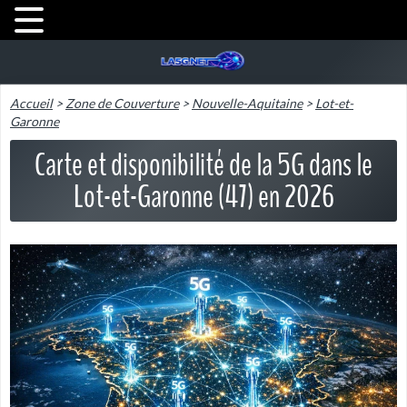
Accueil
>
Zone de Couverture
>
Nouvelle-Aquitaine
>
Lot-et-
Garonne
Carte et disponibilité de la 5G dans le
Lot-et-Garonne (47) en 2026