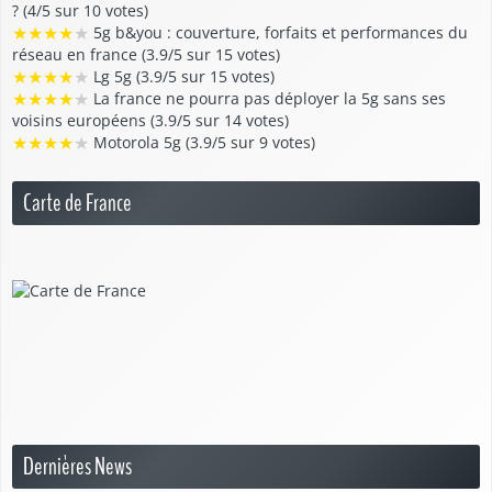
? (4/5 sur 10 votes)
★
★
★
★
★
5g b&you : couverture, forfaits et performances du
réseau en france (3.9/5 sur 15 votes)
★
★
★
★
★
Lg 5g (3.9/5 sur 15 votes)
★
★
★
★
★
La france ne pourra pas déployer la 5g sans ses
voisins européens (3.9/5 sur 14 votes)
★
★
★
★
★
Motorola 5g (3.9/5 sur 9 votes)
Carte de France
Dernières News