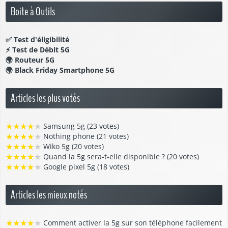
Boite à Outils
✅
Test d'éligibilité
⚡
Test de Débit 5G
🌍
Routeur 5G
🌍
Black Friday Smartphone 5G
Articles les plus votés
★
★
★
★
★
Samsung 5g (23 votes)
★
★
★
★
★
Nothing phone (21 votes)
★
★
★
★
★
Wiko 5g (20 votes)
★
★
★
★
★
Quand la 5g sera-t-elle disponible ? (20 votes)
★
★
★
★
★
Google pixel 5g (18 votes)
Articles les mieux notés
★
★
★
★
★
Comment activer la 5g sur son téléphone facilement