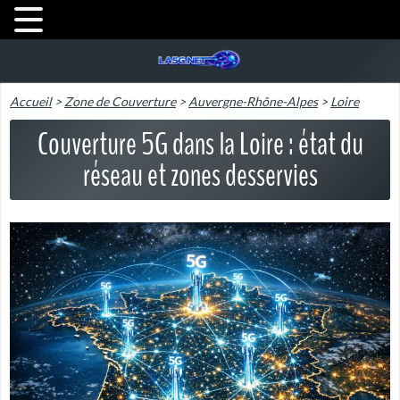
Accueil
>
Zone de Couverture
>
Auvergne-Rhône-Alpes
>
Loire
Couverture 5G dans la Loire : état du
réseau et zones desservies