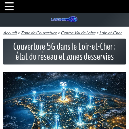
Accueil
>
Zone de Couverture
>
Centre-Val de Loire
>
Loir-et-Cher
Couverture 5G dans le Loir-et-Cher :
état du réseau et zones desservies