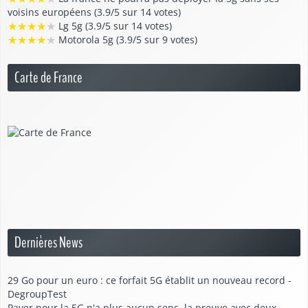
voisins européens (3.9/5 sur 14 votes)
★
★
★
★
★
Lg 5g (3.9/5 sur 14 votes)
★
★
★
★
★
Motorola 5g (3.9/5 sur 9 votes)
Carte de France
Dernières News
29 Go pour un euro : ce forfait 5G établit un nouveau record -
DegroupTest
Payer pour la 5G n'a plus aucun sens, la preuve avec deux