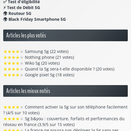
✅
Test d'éligibilité
⚡
Test de Débit 5G
🌍
Routeur 5G
🌍
Black Friday Smartphone 5G
Articles les plus votés
★
★
★
★
★
Samsung 5g (22 votes)
★
★
★
★
★
Nothing phone (21 votes)
★
★
★
★
★
Wiko 5g (20 votes)
★
★
★
★
★
Quand la 5g sera-t-elle disponible ? (20 votes)
★
★
★
★
★
Google pixel 5g (18 votes)
Articles les mieux notés
★
★
★
★
★
Comment activer la 5g sur son téléphone facilement
? (4/5 sur 10 votes)
★
★
★
★
★
5g b&you : couverture, forfaits et performances du
réseau en france (3.9/5 sur 15 votes)
★
★
★
★
★
La france ne pourra pas déployer la 5g sans ses