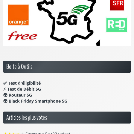
Boite à Outils
✅
Test d'éligibilité
⚡
Test de Débit 5G
🌍
Routeur 5G
🌍
Black Friday Smartphone 5G
Articles les plus votés
★
★
★
★
★
Samsung 5g (23 votes)