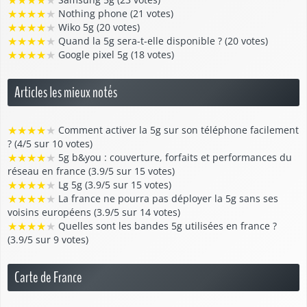
★
★
★
★
★
Nothing phone (21 votes)
★
★
★
★
★
Wiko 5g (20 votes)
★
★
★
★
★
Quand la 5g sera-t-elle disponible ? (20 votes)
★
★
★
★
★
Google pixel 5g (18 votes)
Articles les mieux notés
★
★
★
★
★
Comment activer la 5g sur son téléphone facilement
? (4/5 sur 10 votes)
★
★
★
★
★
5g b&you : couverture, forfaits et performances du
réseau en france (3.9/5 sur 15 votes)
★
★
★
★
★
Lg 5g (3.9/5 sur 15 votes)
★
★
★
★
★
La france ne pourra pas déployer la 5g sans ses
voisins européens (3.9/5 sur 14 votes)
★
★
★
★
★
Quelles sont les bandes 5g utilisées en france ?
(3.9/5 sur 9 votes)
Carte de France