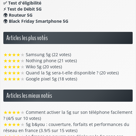
✅
Test d'éligibilité
⚡
Test de Débit 5G
🌍
Routeur 5G
🌍
Black Friday Smartphone 5G
Articles les plus votés
★
★
★
★
★
Samsung 5g (22 votes)
★
★
★
★
★
Nothing phone (21 votes)
★
★
★
★
★
Wiko 5g (20 votes)
★
★
★
★
★
Quand la 5g sera-t-elle disponible ? (20 votes)
★
★
★
★
★
Google pixel 5g (18 votes)
Articles les mieux notés
★
★
★
★
★
Comment activer la 5g sur son téléphone facilement
? (4/5 sur 10 votes)
★
★
★
★
★
5g b&you : couverture, forfaits et performances du
réseau en france (3.9/5 sur 15 votes)