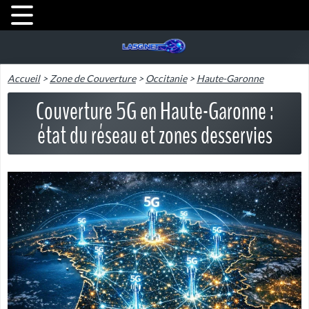
Accueil
>
Zone de Couverture
>
Occitanie
>
Haute-Garonne
Couverture 5G en Haute-Garonne :
état du réseau et zones desservies