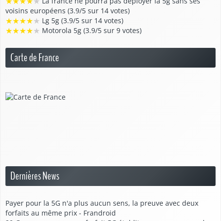
★
★
★
★
★
La france ne pourra pas déployer la 5g sans ses
voisins européens (3.9/5 sur 14 votes)
★
★
★
★
★
Lg 5g (3.9/5 sur 14 votes)
★
★
★
★
★
Motorola 5g (3.9/5 sur 9 votes)
Carte de France
Dernières News
Payer pour la 5G n'a plus aucun sens, la preuve avec deux
forfaits au même prix - Frandroid