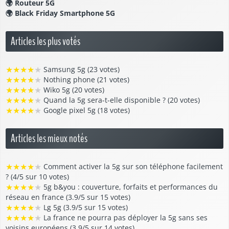
🌍
Routeur 5G
🌍
Black Friday Smartphone 5G
Articles les plus votés
★
★
★
★
★
Samsung 5g (23 votes)
★
★
★
★
★
Nothing phone (21 votes)
★
★
★
★
★
Wiko 5g (20 votes)
★
★
★
★
★
Quand la 5g sera-t-elle disponible ? (20 votes)
★
★
★
★
★
Google pixel 5g (18 votes)
Articles les mieux notés
★
★
★
★
★
Comment activer la 5g sur son téléphone facilement
? (4/5 sur 10 votes)
★
★
★
★
★
5g b&you : couverture, forfaits et performances du
réseau en france (3.9/5 sur 15 votes)
★
★
★
★
★
Lg 5g (3.9/5 sur 15 votes)
★
★
★
★
★
La france ne pourra pas déployer la 5g sans ses
voisins européens (3.9/5 sur 14 votes)