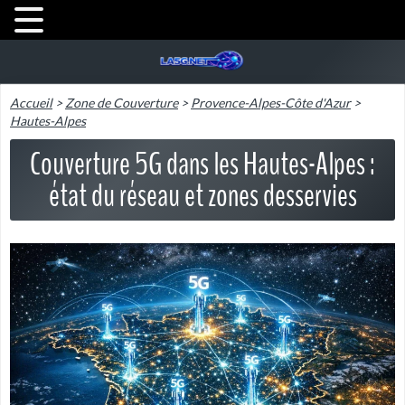
Accueil
>
Zone de Couverture
>
Provence-Alpes-Côte d'Azur
>
Hautes-Alpes
Couverture 5G dans les Hautes-Alpes :
état du réseau et zones desservies