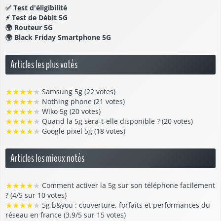
✅
Test d'éligibilité
⚡
Test de Débit 5G
🌍
Routeur 5G
🌍
Black Friday Smartphone 5G
Articles les plus votés
★
★
★
★
★
Samsung 5g (22 votes)
★
★
★
★
★
Nothing phone (21 votes)
★
★
★
★
★
Wiko 5g (20 votes)
★
★
★
★
★
Quand la 5g sera-t-elle disponible ? (20 votes)
★
★
★
★
★
Google pixel 5g (18 votes)
Articles les mieux notés
★
★
★
★
★
Comment activer la 5g sur son téléphone facilement
? (4/5 sur 10 votes)
★
★
★
★
★
5g b&you : couverture, forfaits et performances du
réseau en france (3.9/5 sur 15 votes)