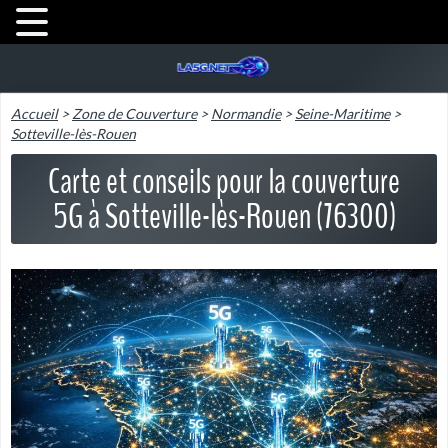
Accueil
>
Zone de Couverture
>
Normandie
>
Seine-Maritime
>
Sotteville-lès-Rouen
Carte et conseils pour la couverture
5G à Sotteville-lès-Rouen (76300)