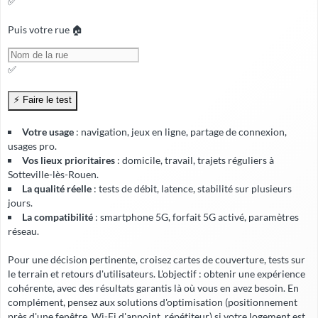
✅
Puis votre rue 🏠
✅
Votre usage
: navigation, jeux en ligne, partage de connexion,
usages pro.
Vos lieux prioritaires
: domicile, travail, trajets réguliers à
Sotteville-lès-Rouen.
La qualité réelle
: tests de débit, latence, stabilité sur plusieurs
jours.
La compatibilité
: smartphone 5G, forfait 5G activé, paramètres
réseau.
Pour une décision pertinente, croisez cartes de couverture, tests sur
le terrain et retours d'utilisateurs. L'objectif : obtenir une expérience
cohérente, avec
des résultats garantis
là où vous en avez besoin. En
complément, pensez aux solutions d'optimisation (positionnement
près d'une fenêtre, Wi-Fi d'appoint, répétiteur) si votre logement est