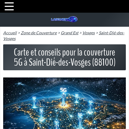
Accueil
>
Zone de Couverture
>
Grand Est
>
Vosges
>
Saint-Dié-des-
Vosges
Carte et conseils pour la couverture
5G à Saint-Dié-des-Vosges (88100)