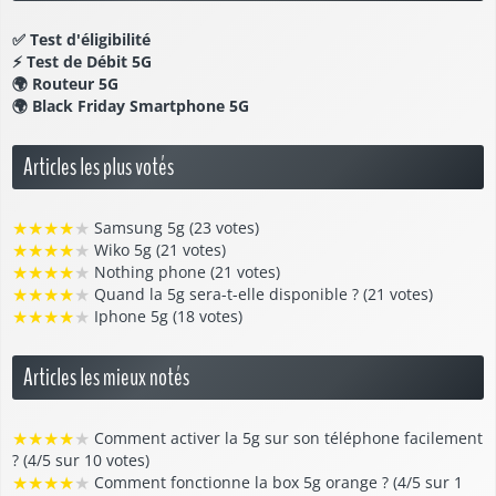
✅
Test d'éligibilité
⚡
Test de Débit 5G
🌍
Routeur 5G
🌍
Black Friday Smartphone 5G
Articles les plus votés
★
★
★
★
★
Samsung 5g (23 votes)
★
★
★
★
★
Wiko 5g (21 votes)
★
★
★
★
★
Nothing phone (21 votes)
★
★
★
★
★
Quand la 5g sera-t-elle disponible ? (21 votes)
★
★
★
★
★
Iphone 5g (18 votes)
Articles les mieux notés
★
★
★
★
★
Comment activer la 5g sur son téléphone facilement
? (4/5 sur 10 votes)
★
★
★
★
★
Comment fonctionne la box 5g orange ? (4/5 sur 1