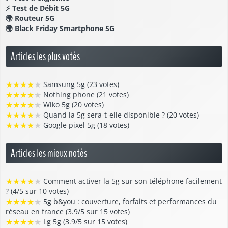
⚡
Test de Débit 5G
🌍
Routeur 5G
🌍
Black Friday Smartphone 5G
Articles les plus votés
★
★
★
★
★
Samsung 5g (23 votes)
★
★
★
★
★
Nothing phone (21 votes)
★
★
★
★
★
Wiko 5g (20 votes)
★
★
★
★
★
Quand la 5g sera-t-elle disponible ? (20 votes)
★
★
★
★
★
Google pixel 5g (18 votes)
Articles les mieux notés
★
★
★
★
★
Comment activer la 5g sur son téléphone facilement
? (4/5 sur 10 votes)
★
★
★
★
★
5g b&you : couverture, forfaits et performances du
réseau en france (3.9/5 sur 15 votes)
★
★
★
★
★
Lg 5g (3.9/5 sur 15 votes)