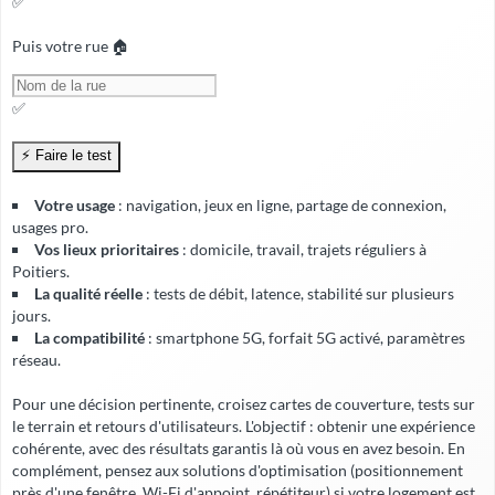
✅
Puis votre rue 🏠
✅
Votre usage
: navigation, jeux en ligne, partage de connexion,
usages pro.
Vos lieux prioritaires
: domicile, travail, trajets réguliers à
Poitiers.
La qualité réelle
: tests de débit, latence, stabilité sur plusieurs
jours.
La compatibilité
: smartphone 5G, forfait 5G activé, paramètres
réseau.
Pour une décision pertinente, croisez cartes de couverture, tests sur
le terrain et retours d'utilisateurs. L'objectif : obtenir une expérience
cohérente, avec
des résultats garantis
là où vous en avez besoin. En
complément, pensez aux solutions d'optimisation (positionnement
près d'une fenêtre, Wi-Fi d'appoint, répétiteur) si votre logement est