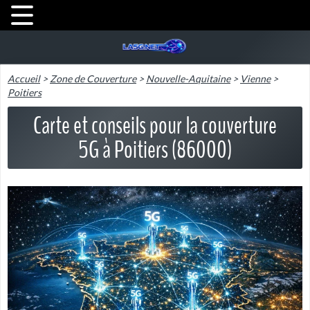
Accueil
>
Zone de Couverture
>
Nouvelle-Aquitaine
>
Vienne
>
Poitiers
Carte et conseils pour la couverture
5G à Poitiers (86000)