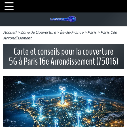
Accueil
>
Zone de Couverture
>
Île-de-France
>
Paris
>
Paris 16e
Arrondissement
Carte et conseils pour la couverture
5G à Paris 16e Arrondissement (75016)