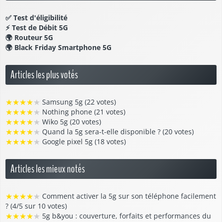
✅
Test d'éligibilité
⚡
Test de Débit 5G
🌍
Routeur 5G
🌍
Black Friday Smartphone 5G
Articles les plus votés
★
★
★
★
★
Samsung 5g (22 votes)
★
★
★
★
★
Nothing phone (21 votes)
★
★
★
★
★
Wiko 5g (20 votes)
★
★
★
★
★
Quand la 5g sera-t-elle disponible ? (20 votes)
★
★
★
★
★
Google pixel 5g (18 votes)
Articles les mieux notés
★
★
★
★
★
Comment activer la 5g sur son téléphone facilement
? (4/5 sur 10 votes)
★
★
★
★
★
5g b&you : couverture, forfaits et performances du