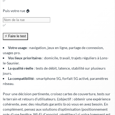
✅
Puis votre rue 🏠
✅
Votre usage
: navigation, jeux en ligne, partage de connexion,
usages pro.
Vos lieux prioritaires
: domicile, travail, trajets réguliers à Lons-
le-Saunier.
La qualité réelle
: tests de débit, latence, stabilité sur plusieurs
jours.
La compatibilité
: smartphone 5G, forfait 5G activé, paramètres
réseau.
Pour une décision pertinente, croisez cartes de couverture, tests sur
le terrain et retours d'utilisateurs. L'objectif : obtenir une expérience
cohérente, avec
des résultats garantis
là où vous en avez besoin. En
complément, pensez aux solutions d'optimisation (positionnement
près d'une fenêtre, Wi-Fi d'appoint, répétiteur) si votre logement est