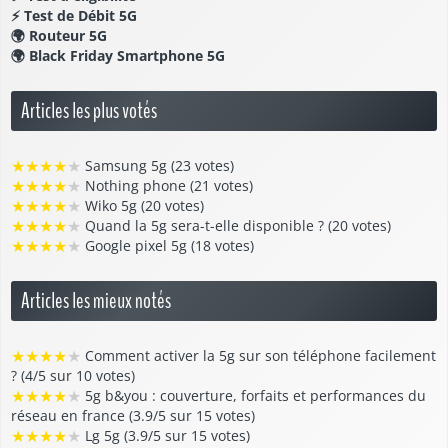
⚡
Test de Débit 5G
🌍
Routeur 5G
🌍
Black Friday Smartphone 5G
Articles les plus votés
★
★
★
★
★
Samsung 5g (23 votes)
★
★
★
★
★
Nothing phone (21 votes)
★
★
★
★
★
Wiko 5g (20 votes)
★
★
★
★
★
Quand la 5g sera-t-elle disponible ? (20 votes)
★
★
★
★
★
Google pixel 5g (18 votes)
Articles les mieux notés
★
★
★
★
★
Comment activer la 5g sur son téléphone facilement
? (4/5 sur 10 votes)
★
★
★
★
★
5g b&you : couverture, forfaits et performances du
réseau en france (3.9/5 sur 15 votes)
★
★
★
★
★
Lg 5g (3.9/5 sur 15 votes)