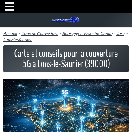
Accueil
>
Zone de Couverture
>
Bourgogne-Franche-Comté
>
Jura
>
Lons-le-Saunier
Carte et conseils pour la couverture
5G à Lons-le-Saunier (39000)