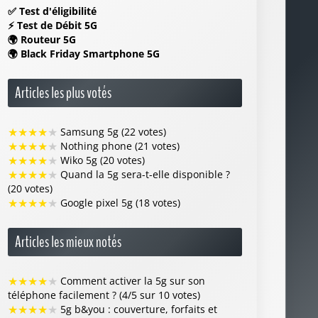
✅
Test d'éligibilité
⚡
Test de Débit 5G
🌍
Routeur 5G
🌍
Black Friday Smartphone 5G
Articles les plus votés
★
★
★
★
★
Samsung 5g (22 votes)
★
★
★
★
★
Nothing phone (21 votes)
★
★
★
★
★
Wiko 5g (20 votes)
★
★
★
★
★
Quand la 5g sera-t-elle disponible ?
(20 votes)
★
★
★
★
★
Google pixel 5g (18 votes)
Articles les mieux notés
★
★
★
★
★
Comment activer la 5g sur son
téléphone facilement ? (4/5 sur 10 votes)
★
★
★
★
★
5g b&you : couverture, forfaits et