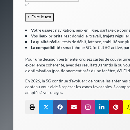
✅
Votre usage
: navigation, jeux en ligne, partage de conn
Vos lieux prioritaires
: domicile, travail, trajets réguli
La qualité réelle
: tests de débit, latence, stabilité sur pl
La compatibilité
: smartphone 5G, forfait 5G activé, pa
Pour une décision pertinente, croisez cartes de couverture, t
expérience cohérente, avec
des résultats garantis
là où vou
d'optimisation (positionnement près d'une fenêtre, Wi-Fi d'a
En 2026, la 5G continue d'évoluer : de nouvelles antennes 
contenu vous aide à repérer les zones favorables, à comprend
adaptée à vos usages.