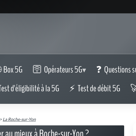
Box 5G
Opérateurs 5G
Questions s
Test d'éligibilité à la 5G
Test de débit 5G
>
La Roche-sur-Yon
er au mieux à Roche-sur-Yon ?