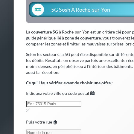
5G Sosh À Roche-sur-Yon
La
couverture 5G
à Roche-sur-Yon est un critère clé pour p
guide générique lié à
zone de couverture
, vous trouverez l
comparer les zones et limiter les mauvaises surprises lor
Selon les secteurs, la 5G peut être disponible sur différent
les débits. Résultat : on observe parfois une excellente réc
moins denses, en périphérie ou à l'intérieur des bâtiments.
aussi la réception.
Ce qu'il faut vérifier avant de choisir une offre :
Indiquez votre ville ou code postal 🏙️
✅
Puis votre rue 🏠