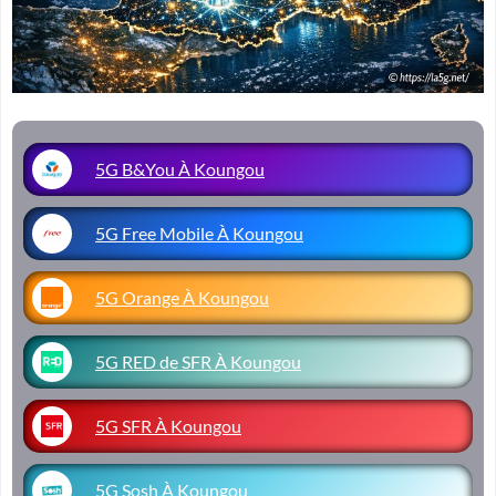
5G B&You À Koungou
5G Free Mobile À Koungou
5G Orange À Koungou
5G RED de SFR À Koungou
5G SFR À Koungou
5G Sosh À Koungou