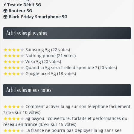
⚡
Test de Débit 5G
🌍
Routeur 5G
🌍
Black Friday Smartphone 5G
Articles les plus votés
★
★
★
★
★
Samsung 5g (22 votes)
★
★
★
★
★
Nothing phone (21 votes)
★
★
★
★
★
Wiko 5g (20 votes)
★
★
★
★
★
Quand la 5g sera-t-elle disponible ? (20 votes)
★
★
★
★
★
Google pixel 5g (18 votes)
Articles les mieux notés
★
★
★
★
★
Comment activer la 5g sur son téléphone facilement
? (4/5 sur 10 votes)
★
★
★
★
★
5g b&you : couverture, forfaits et performances du
réseau en france (3.9/5 sur 15 votes)
★
★
★
★
★
La france ne pourra pas déployer la 5g sans ses