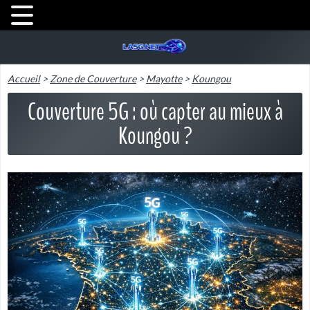
Accueil
>
Zone de Couverture
>
Mayotte
>
Koungou
Couverture 5G : où capter au mieux à
Koungou ?