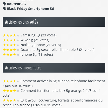
🌍
Routeur 5G
🌍
Black Friday Smartphone 5G
Articles les plus votés
★
★
★
★
★
Samsung 5g (23 votes)
★
★
★
★
★
Wiko 5g (21 votes)
★
★
★
★
★
Nothing phone (21 votes)
★
★
★
★
★
Quand la 5g sera-t-elle disponible ? (21 votes)
★
★
★
★
★
Iphone 5g (18 votes)
Articles les mieux notés
★
★
★
★
★
Comment activer la 5g sur son téléphone facilement
? (4/5 sur 10 votes)
★
★
★
★
★
Comment fonctionne la box 5g orange ? (4/5 sur 1
vote)
★
★
★
★
★
5g b&you : couverture, forfaits et performances du
réseau en france (3.9/5 sur 15 votes)