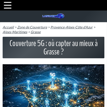
Accueil
>
Zone de Couverture
>
Provence-Alpes-Côte d'Azur
>
Alpes-Maritimes
>
Grasse
Couverture 5G : où capter au mieux à
Grasse ?