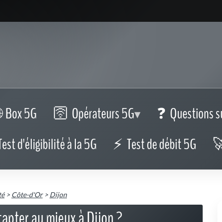
Box 5G
Opérateurs 5G
Questions s
Test d'éligibilité à la 5G
Test de débit 5G
té
>
Côte-d'Or
>
Dijon
capter au mieux à Dijon ?