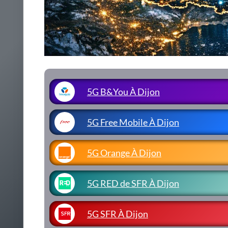
5G B&You À Dijon
5G Free Mobile À Dijon
5G Orange À Dijon
5G RED de SFR À Dijon
5G SFR À Dijon