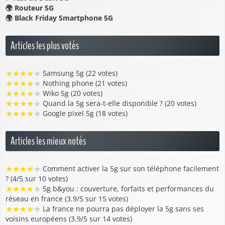
🌍
Routeur 5G
🌍
Black Friday Smartphone 5G
Articles les plus votés
★
★
★
★
★
Samsung 5g (22 votes)
★
★
★
★
★
Nothing phone (21 votes)
★
★
★
★
★
Wiko 5g (20 votes)
★
★
★
★
★
Quand la 5g sera-t-elle disponible ? (20 votes)
★
★
★
★
★
Google pixel 5g (18 votes)
Articles les mieux notés
★
★
★
★
★
Comment activer la 5g sur son téléphone facilement
? (4/5 sur 10 votes)
★
★
★
★
★
5g b&you : couverture, forfaits et performances du
réseau en france (3.9/5 sur 15 votes)
★
★
★
★
★
La france ne pourra pas déployer la 5g sans ses
voisins européens (3.9/5 sur 14 votes)