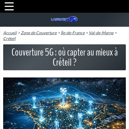
Accueil
>
Zone de Couverture
>
Île-de-France
>
Val-de-Marne
>
Créteil
Couverture 5G : où capter au mieux à
Créteil ?