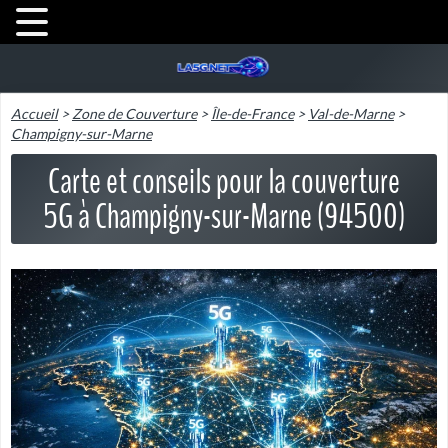
Accueil
>
Zone de Couverture
>
Île-de-France
>
Val-de-Marne
>
Champigny-sur-Marne
Carte et conseils pour la couverture
5G à Champigny-sur-Marne (94500)