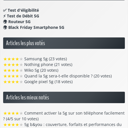
✅
Test d'éligibilité
⚡
Test de Débit 5G
🌍
Routeur 5G
🌍
Black Friday Smartphone 5G
Articles les plus votés
★
★
★
★
★
Samsung 5g (23 votes)
★
★
★
★
★
Nothing phone (21 votes)
★
★
★
★
★
Wiko 5g (20 votes)
★
★
★
★
★
Quand la 5g sera-t-elle disponible ? (20 votes)
★
★
★
★
★
Google pixel 5g (18 votes)
Articles les mieux notés
★
★
★
★
★
Comment activer la 5g sur son téléphone facilement
? (4/5 sur 10 votes)
★
★
★
★
★
5g b&you : couverture, forfaits et performances du