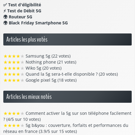
✅
Test d'éligibilité
⚡
Test de Débit 5G
🌍
Routeur 5G
🌍
Black Friday Smartphone 5G
Articles les plus votés
★
★
★
★
★
Samsung 5g (22 votes)
★
★
★
★
★
Nothing phone (21 votes)
★
★
★
★
★
Wiko 5g (20 votes)
★
★
★
★
★
Quand la 5g sera-t-elle disponible ? (20 votes)
★
★
★
★
★
Google pixel 5g (18 votes)
Articles les mieux notés
★
★
★
★
★
Comment activer la 5g sur son téléphone facilement
? (4/5 sur 10 votes)
★
★
★
★
★
5g b&you : couverture, forfaits et performances du
réseau en france (3.9/5 sur 15 votes)