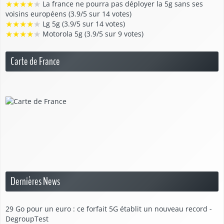
★
★
★
★
★
La france ne pourra pas déployer la 5g sans ses
voisins européens (3.9/5 sur 14 votes)
★
★
★
★
★
Lg 5g (3.9/5 sur 14 votes)
★
★
★
★
★
Motorola 5g (3.9/5 sur 9 votes)
Carte de France
Dernières News
29 Go pour un euro : ce forfait 5G établit un nouveau record -
DegroupTest