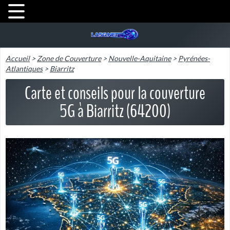
Accueil
>
Zone de Couverture
>
Nouvelle-Aquitaine
>
Pyrénées-
Atlantiques
>
Biarritz
Carte et conseils pour la couverture
5G à Biarritz (64200)