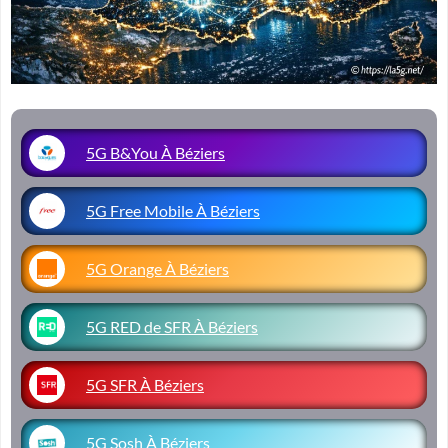
5G B&You À Béziers
5G Free Mobile À Béziers
5G Orange À Béziers
5G RED de SFR À Béziers
5G SFR À Béziers
5G Sosh À Béziers