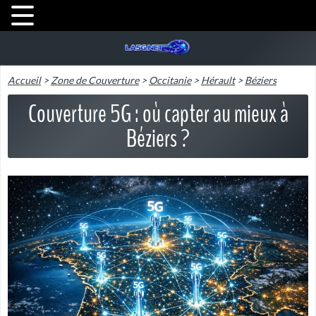
Accueil
>
Zone de Couverture
>
Occitanie
>
Hérault
>
Béziers
Couverture 5G : où capter au mieux à
Béziers ?