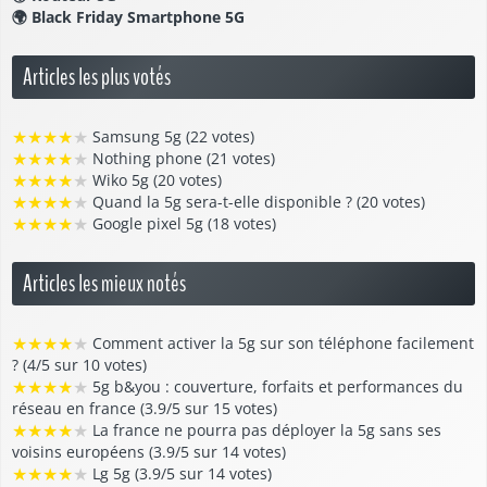
🌍
Black Friday Smartphone 5G
Articles les plus votés
★
★
★
★
★
Samsung 5g (22 votes)
★
★
★
★
★
Nothing phone (21 votes)
★
★
★
★
★
Wiko 5g (20 votes)
★
★
★
★
★
Quand la 5g sera-t-elle disponible ? (20 votes)
★
★
★
★
★
Google pixel 5g (18 votes)
Articles les mieux notés
★
★
★
★
★
Comment activer la 5g sur son téléphone facilement
? (4/5 sur 10 votes)
★
★
★
★
★
5g b&you : couverture, forfaits et performances du
réseau en france (3.9/5 sur 15 votes)
★
★
★
★
★
La france ne pourra pas déployer la 5g sans ses
voisins européens (3.9/5 sur 14 votes)
★
★
★
★
★
Lg 5g (3.9/5 sur 14 votes)