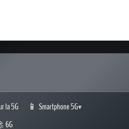
ur la 5G
Smartphone 5G
6G
⬇️ Mon adresse est-elle couverte par la 5G?