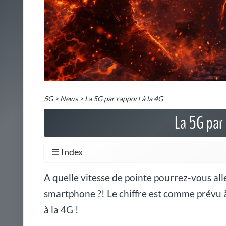
5G
>
News
>
La 5G par rapport à la 4G
La 5G par 
☰ Index
A quelle vitesse de pointe pourrez-vous all
smartphone ?! Le chiffre est comme prévu à
à la 4G !
Avec la 5G, vous pourrez bénéficier d'un débit de 1 Tbits/s
ici aussi
]
Le
débit de la 5G
est donc
100 fois supérieur à celui de la 
fiabilité, puisque si le délai de latence pour la 4G est de 5
réseau innovateur est capable de gérer jusqu'à plus de 50 m
Indiquez votre ville ou code postal 🏙️