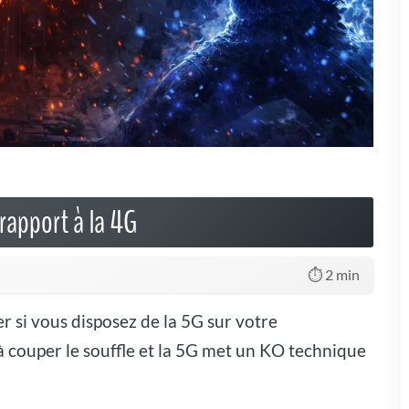
rapport à la 4G
⏱️ 2 min
er si vous disposez de la 5G sur votre
 couper le souffle et la 5G met un KO technique
équivalent à 125 Go sur une fréquence au-dessus de 6 GHz. [
Voir
4G actuelle
. La qualité du réseau 5G réside dans sa rapidité et sa
0 ms, celui de la 5G est de moins d'une milliseconde. De surcroit, ce
illiards d'outils de connexion dans le futur.