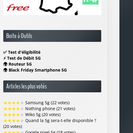
✅
Test d'éligibilité
⚡
Test de Débit 5G
🌍
Routeur 5G
🌍
Black Friday Smartphone 5G
Articles les plus votés
★
★
★
★
★
Samsung 5g (22 votes)
★
★
★
★
★
Nothing phone (21 votes)
★
★
★
★
★
Wiko 5g (20 votes)
★
★
★
★
★
Quand la 5g sera-t-elle disponible ?
(20 votes)
★
★
★
★
★
Google pixel 5g (18 votes)
Articles les mieux notés
★
★
★
★
★
Comment activer la 5g sur son
téléphone facilement ? (4/5 sur 10 votes)