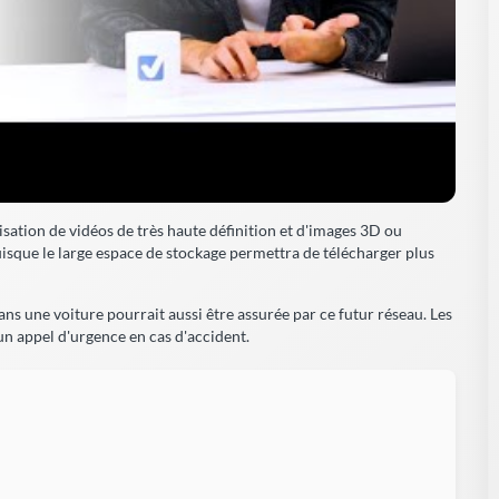
sation de vidéos de très haute définition et d'images 3D ou
isque le large espace de stockage permettra de télécharger plus
ans une voiture pourrait aussi être assurée par ce futur réseau. Les
n appel d'urgence en cas d'accident.
premier satellite 6G a été lancé par la
ine
s que la 5G a à peine été adoptée en France, la question de
option de la 6G se pose déjà avec la mise en orbite récente
la Chine du tout premier satellite 6G au monde...