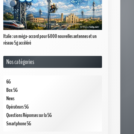
réseau 5g accéléré
Nos catégories
6G
Box 5G
News
Opérateurs 5G
Questions Réponses sur la 5G
Smartphone 5G
Moteur de recherche
Go!