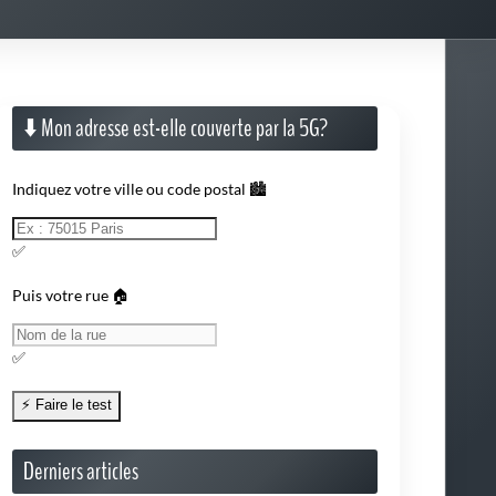
Indiquez votre ville ou code postal 🏙️
✅
Puis votre rue 🏠
✅
Derniers articles
Quel forfait 5G choisir en France en août 2026 ?
Test d'éligibilité à la 5G
Test de débit 5G