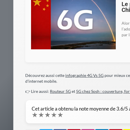
Découvrez aussi cette
infographie 4G Vs 5G
pour mieux cer
d'internet mobile.
👉 Lire aussi:
Routeur 5G
et
5G chez Sosh : couverture, fo
Cet article a obtenu la note moyenne de
3.6
/5
★
★
★
★
★
Publié le
2026-01-03 02:12:19
et mis à jour le
2026-0