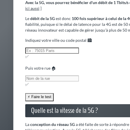
✅
Puis votre rue 🏠
✅
Quelle est la vitesse de la 5G ?
La
conception du réseau 5G
a été faite de sorte à répondr
télécommunication. Avec la 5G, télécharger des films devien
►
Vous pourrez même télécharger 27 films en quelques sec
À lire absolument