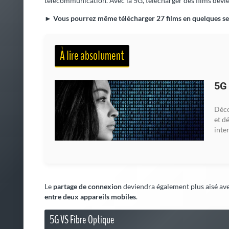
5G 
Déco
et d
inte
Le
partage de connexion
deviendra également plus aisé ave
entre deux appareils mobiles
.
5G VS Fibre Optique
Même une bonne
connexion fibre optique
ne surpasse pas