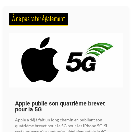
À ne pas rater également
Apple publie son quatrième brevet
pour la 5G
Apple a déjà fait un long chemin en publiant son
quatrième brevet pour la 5G pour les iPhone 5G. Si
certains pays n'en sont qu'au déploiement de la 4G,