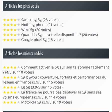
Articles les plus votés
★
★
★
★
★
Samsung 5g (23 votes)
★
★
★
★
★
Nothing phone (21 votes)
★
★
★
★
★
Wiko 5g (20 votes)
★
★
★
★
★
Quand la 5g sera-t-elle disponible ? (20 votes)
★
★
★
★
★
Google pixel 5g (18 votes)
Articles les mieux notés
★
★
★
★
★
Comment activer la 5g sur son téléphone facilement
? (4/5 sur 10 votes)
★
★
★
★
★
5g b&you : couverture, forfaits et performances du
réseau en france (3.9/5 sur 15 votes)
★
★
★
★
★
Lg 5g (3.9/5 sur 15 votes)
★
★
★
★
★
La france ne pourra pas déployer la 5g sans ses
voisins européens (3.9/5 sur 14 votes)
★
★
★
★
★
Motorola 5g (3.9/5 sur 9 votes)